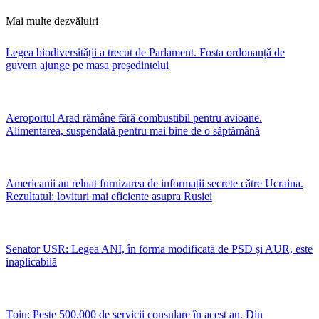
Mai multe dezvăluiri
Legea biodiversității a trecut de Parlament. Fosta ordonanță de
guvern ajunge pe masa președintelui
Aeroportul Arad rămâne fără combustibil pentru avioane.
Alimentarea, suspendată pentru mai bine de o săptămână
Americanii au reluat furnizarea de informații secrete către Ucraina.
Rezultatul: lovituri mai eficiente asupra Rusiei
Senator USR: Legea ANI, în forma modificată de PSD și AUR, este
inaplicabilă
Țoiu: Peste 500.000 de servicii consulare în acest an. Din