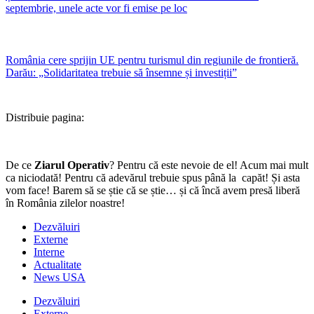
septembrie, unele acte vor fi emise pe loc
România cere sprijin UE pentru turismul din regiunile de frontieră.
Darău: „Solidaritatea trebuie să însemne și investiții”
Distribuie pagina:
De ce
Ziarul Operativ
? Pentru că este nevoie de el! Acum mai mult
ca niciodată! Pentru că adevărul trebuie spus până la capăt! Și asta
vom face! Barem să se știe că se știe… și că încă avem presă liberă
în România zilelor noastre!
Dezvăluiri
Externe
Interne
Actualitate
News USA
Dezvăluiri
Externe