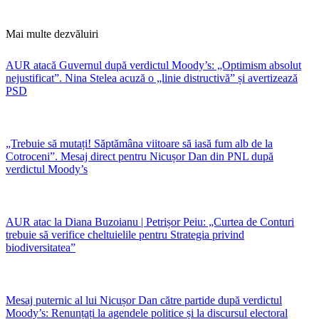
Mai multe dezvăluiri
AUR atacă Guvernul după verdictul Moody’s: „Optimism absolut
nejustificat”. Nina Stelea acuză o „linie distructivă” și avertizează
PSD
„Trebuie să mutați! Săptămâna viitoare să iasă fum alb de la
Cotroceni”. Mesaj direct pentru Nicușor Dan din PNL după
verdictul Moody’s
AUR atac la Diana Buzoianu | Petrișor Peiu: „Curtea de Conturi
trebuie să verifice cheltuielile pentru Strategia privind
biodiversitatea”
Mesaj puternic al lui Nicușor Dan către partide după verdictul
Moody’s: Renunțați la agendele politice și la discursul electoral