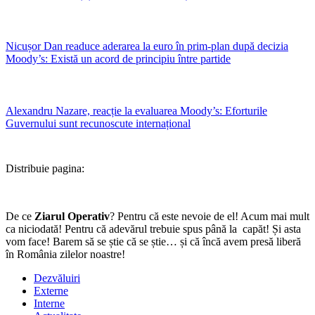
Nicușor Dan readuce aderarea la euro în prim-plan după decizia
Moody’s: Există un acord de principiu între partide
Alexandru Nazare, reacție la evaluarea Moody’s: Eforturile
Guvernului sunt recunoscute internațional
Distribuie pagina:
De ce
Ziarul Operativ
? Pentru că este nevoie de el! Acum mai mult
ca niciodată! Pentru că adevărul trebuie spus până la capăt! Și asta
vom face! Barem să se știe că se știe… și că încă avem presă liberă
în România zilelor noastre!
Dezvăluiri
Externe
Interne