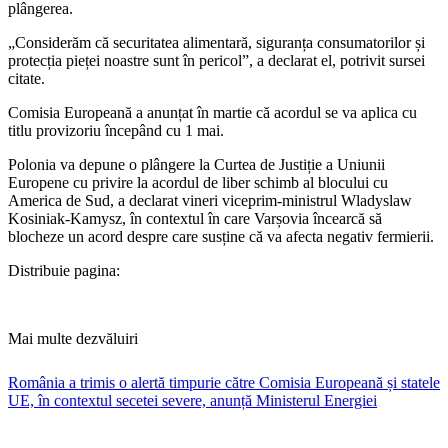
plângerea.
„Considerăm că securitatea alimentară, siguranța consumatorilor și
protecția pieței noastre sunt în pericol”, a declarat el, potrivit sursei
citate.
Comisia Europeană a anunțat în martie că acordul se va aplica cu
titlu provizoriu începând cu 1 mai.
​Polonia va depune o plângere la Curtea de Justiție a Uniunii
Europene cu privire la acordul de liber schimb al blocului cu
America de Sud, a declarat vineri viceprim-ministrul Wladyslaw
Kosiniak-Kamysz, în contextul în care Varșovia încearcă să
blocheze un acord despre care susține că va afecta negativ fermierii.
Distribuie pagina:
Mai multe dezvăluiri
România a trimis o alertă timpurie către Comisia Europeană și statele
UE, în contextul secetei severe, anunță Ministerul Energiei