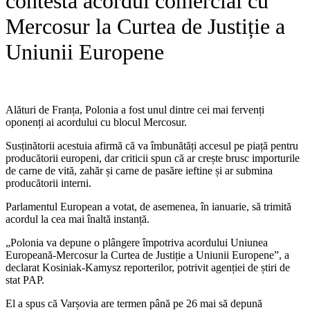
contesta acordul comercial cu
Mercosur la Curtea de Justiție a
Uniunii Europene
Alături de Franța, Polonia a fost unul dintre cei mai fervenți
oponenți ai acordului cu blocul Mercosur.
Susținătorii acestuia afirmă că va îmbunătăți accesul pe piață pentru
producătorii europeni, dar criticii spun că ar crește brusc importurile
de carne de vită, zahăr și carne de pasăre ieftine și ar submina
producătorii interni.
Parlamentul European a votat, de asemenea, în ianuarie, să trimită
acordul la cea mai înaltă instanță.
„Polonia va depune o plângere împotriva acordului Uniunea
Europeană-Mercosur la Curtea de Justiție a Uniunii Europene”, a
declarat Kosiniak-Kamysz reporterilor, potrivit agenției de știri de
stat PAP.
El a spus că Varșovia are termen până pe 26 mai să depună