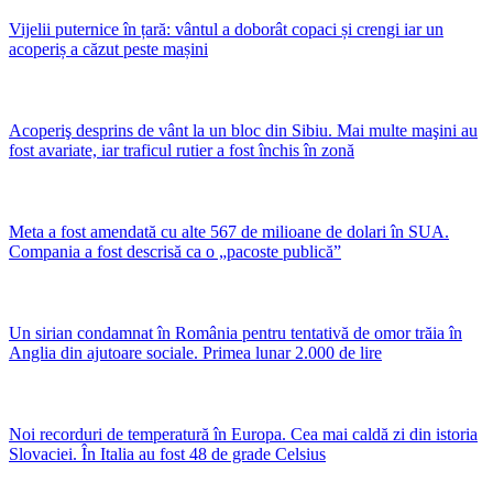
Vijelii puternice în țară: vântul a doborât copaci și crengi iar un
acoperiș a căzut peste mașini
Acoperiş desprins de vânt la un bloc din Sibiu. Mai multe maşini au
fost avariate, iar traficul rutier a fost închis în zonă
Meta a fost amendată cu alte 567 de milioane de dolari în SUA.
Compania a fost descrisă ca o „pacoste publică”
Un sirian condamnat în România pentru tentativă de omor trăia în
Anglia din ajutoare sociale. Primea lunar 2.000 de lire
Noi recorduri de temperatură în Europa. Cea mai caldă zi din istoria
Slovaciei. În Italia au fost 48 de grade Celsius