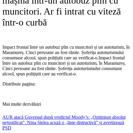
mașina într-un autobuz plin cu
muncitori. Ar fi intrat cu viteză
într-o curbă
Impact frontal între un autobuz plin cu muncitori și un autoturism, în
Maramureș. Cinci persoane au fost rănite. Șoferița autoturismului
consumase alcool, spun polițiștii care au verificat-o.​Impact frontal
între un autobuz plin cu muncitori și un autoturism, în Maramureș.
Cinci persoane au fost rănite. Șoferița autoturismului consumase
alcool, spun polițiștii care au verificat-o.
Distribuie pagina:
Mai multe dezvăluiri
AUR atacă Guvernul după verdictul Moody’s: „Optimism absolut
nejustificat”. Nina Stelea acuză o „linie distructivă” și avertizează
PSD