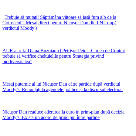
„Trebuie să mutați! Săptămâna viitoare să iasă fum alb de la
Cotroceni”. Mesaj direct pentru Nicușor Dan din PNL după
verdictul Moody’s
AUR atac la Diana Buzoianu | Petrișor Peiu: „Curtea de Conturi
trebuie să verifice cheltuielile pentru Strategia privind
biodiversitatea”
Mesaj puternic al lui Nicușor Dan către partide după verdictul
Moody’s: Renunțați la agendele politice și la discursul electoral
Nicușor Dan readuce aderarea la euro în prim-plan după decizia
Moody’s: Există un acord de principiu între partide