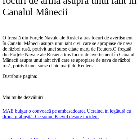
focuri de armă asupra unui iaht în
Canalul Mânecii
O fregată din Forţele Navale ale Rusiei a tras focuri de avertisment
în Canalul Mânecii asupra unui iaht civil care se apropiase de nava
de război rusă, potrivit unei surse citate marţi de Reuters.​O fregată
din Forţele Navale ale Rusiei a tras focuri de avertisment în Canalul
Mânecii asupra unui iaht civil care se apropiase de nava de război
rusă, potrivit unei surse citate marţi de Reuters.
Distribuie pagina:
Mai multe dezvăluiri
MAE bulgar o convoacă pe ambasadoarea Ucrainei în legătură cu
drona prăbuşită. Ce spune Kievul despre incident