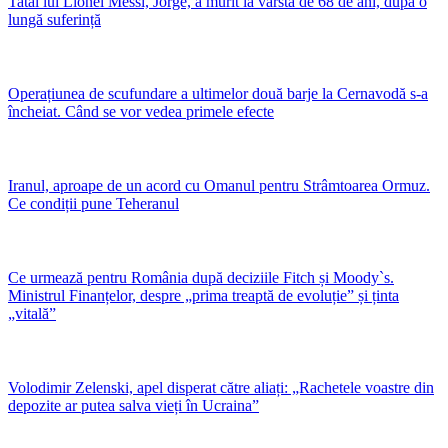
Tatăl lui Lionel Messi, Jorge, a murit la vârsta de 68 de ani, după o
lungă suferință
Operațiunea de scufundare a ultimelor două barje la Cernavodă s-a
încheiat. Când se vor vedea primele efecte
Iranul, aproape de un acord cu Omanul pentru Strâmtoarea Ormuz.
Ce condiții pune Teheranul
Ce urmează pentru România după deciziile Fitch și Moody`s.
Ministrul Finanțelor, despre „prima treaptă de evoluție” și ținta
„vitală”
Volodimir Zelenski, apel disperat către aliați: „Rachetele voastre din
depozite ar putea salva vieți în Ucraina”