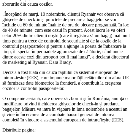
zborurile din cauza cozilor.
„Începând de marți, 10 noiembrie, clienții Ryanair vor observa că
ghișeele de check-in și punctele de predare a bagajelor se vor
închide cu 60 de minute înainte de ora de plecare programată, în loc
de 40 de minute, cum este cazul în prezent. Acest lucru le va oferi
celor 20% dintre clienții noștri (care înregistrează un bagaj) mai mult
timp pentru a trece de controlul de securitate și de la cozile de la
controlul pașapoartelor și pentru a ajunge la poarta de îmbarcare la
timp, în special în perioadele aglomerate de călătorie, când unele
dintre aceste cozi din aeroport pot fi mai lungi”, a declarat directorul
de marketing al Ryanair, Dara Brady.
Decizia a fost luată din cauza faptului că sistemul european de
intrare-ieșire (EES), care impune majorității cetățenilor din afara UE
să furnizeze date biometrice la frontieră, a contribuit la creșterea
cozilor la controlul pașapoartelor.
​O companie aeriană, care operează zboruri și în România, anunță o
modificare privind închiderea ghișeelor de check-in și predarea
bagajelor. Măsura va intra în vigoare în luna noiembrie a acestui an
și vine în încercarea de a combate haosul generat de intrarea
completă în vigoare a sistemului european de intrare/ieșire (EES).
Distribuie pagina: