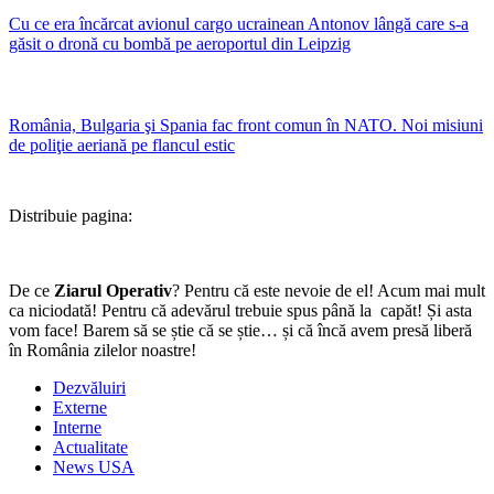
Cu ce era încărcat avionul cargo ucrainean Antonov lângă care s-a
găsit o dronă cu bombă pe aeroportul din Leipzig
România, Bulgaria şi Spania fac front comun în NATO. Noi misiuni
de poliţie aeriană pe flancul estic
Distribuie pagina:
De ce
Ziarul Operativ
? Pentru că este nevoie de el! Acum mai mult
ca niciodată! Pentru că adevărul trebuie spus până la capăt! Și asta
vom face! Barem să se știe că se știe… și că încă avem presă liberă
în România zilelor noastre!
Dezvăluiri
Externe
Interne
Actualitate
News USA