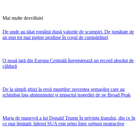
Mai multe dezvăluiri
De unde au tăiat românii după valurile de scumpiri. De jumătate de
an pun tot mai puține produse în coșul de cumpărături
O nouă țară din Europa Centrală înregistrează un record absolut de
căldură
De la simpli ghizi la eroii munților: povestea șerpașilor care au
schimbat fața alpinismului și impactul tragediei de pe Broad Peak
Marja de manevră a lui Donald Trump în privința Iranului, din ce în
ce mai limitată: liderul SUA este prins între opțiuni neatractive