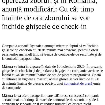
operează zboruri și în România,
anunță modificări: Cu cât timp
înainte de ora zborului se vor
închide ghișeele de check-in
Compania aeriană Ryanair a anunțat miercuri faptul că va închide
ghișeele de check-in cu 20 de minute mai devreme, pentru a oferi
pasagerilor mai mult timp să treacă de controalele de securitate și de
la controlul pașapoartelor.
Măsura va intra în vigoare în data de 10 noiembrie 2026. În prezent,
ghișeele de check-in și de predare a bagajelor a companiei aeriene se
închid cu 40 de minute înainte de ora de plecare programată. Odată
cu intrarea în vigoare a măsurii, aceste ghișee se vor închide cu 60
de minute înainte de plecare, potrivit unui
comunicat de presă
emis
de companie.
Măsura le va oferi pasagerilor care călătoresc cu această companie
aeriană mai mult timp să treacă de controalele de securitate și de la
controlul pașapoartelor și va reduce numărul celor care pierd