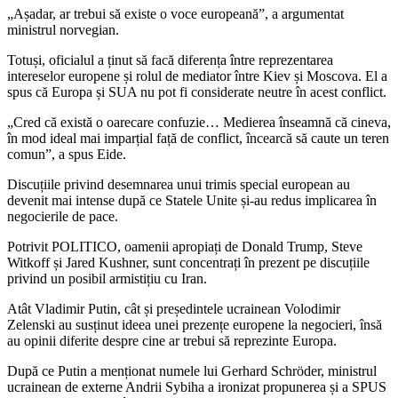
„Așadar, ar trebui să existe o voce europeană”, a argumentat
ministrul norvegian.
Totuși, oficialul a ținut să facă diferența între reprezentarea
intereselor europene și rolul de mediator între Kiev și Moscova. El a
spus că Europa și SUA nu pot fi considerate neutre în acest conflict.
„Cred că există o oarecare confuzie… Medierea înseamnă că cineva,
în mod ideal mai imparțial față de conflict, încearcă să caute un teren
comun”, a spus Eide.
Discuțiile privind desemnarea unui trimis special european au
devenit mai intense după ce
Statele Unite
și-au redus implicarea în
negocierile de pace.
Potrivit POLITICO, oamenii apropiați de
Donald Trump
,
Steve
Witkoff
și
Jared Kushner
, sunt concentrați în prezent pe discuțiile
privind un posibil armistițiu cu
Iran
.
Atât Vladimir Putin, cât și președintele ucrainean
Volodimir
Zelenski
au susținut ideea unei prezențe europene la negocieri, însă
au opinii diferite despre cine ar trebui să reprezinte Europa.
După ce Putin a menționat numele lui Gerhard Schröder, ministrul
ucrainean de externe
Andrii Sybiha
a ironizat propunerea și a SPUS