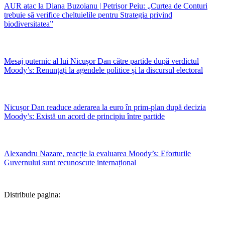
AUR atac la Diana Buzoianu | Petrișor Peiu: „Curtea de Conturi
trebuie să verifice cheltuielile pentru Strategia privind
biodiversitatea”
Mesaj puternic al lui Nicușor Dan către partide după verdictul
Moody’s: Renunțați la agendele politice și la discursul electoral
Nicușor Dan readuce aderarea la euro în prim-plan după decizia
Moody’s: Există un acord de principiu între partide
Alexandru Nazare, reacție la evaluarea Moody’s: Eforturile
Guvernului sunt recunoscute internațional
Distribuie pagina: