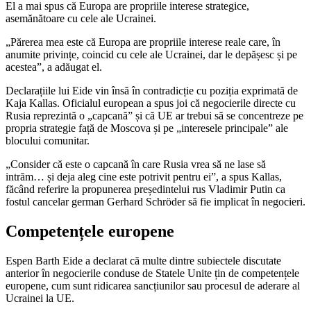
El a mai spus că Europa are propriile interese strategice,
asemănătoare cu cele ale Ucrainei.
„Părerea mea este că Europa are propriile interese reale care, în
anumite privințe, coincid cu cele ale Ucrainei, dar le depășesc și pe
acestea”, a adăugat el.
Declarațiile lui Eide vin însă în contradicție cu poziția exprimată de
Kaja Kallas. Oficialul european a spus joi că negocierile directe cu
Rusia reprezintă o „capcană” și că UE ar trebui să se concentreze pe
propria strategie față de Moscova și pe „interesele principale” ale
blocului comunitar.
„Consider că este o capcană în care Rusia vrea să ne lase să
intrăm… și deja aleg cine este potrivit pentru ei”, a spus Kallas,
făcând referire la propunerea președintelui rus
Vladimir Putin
ca
fostul cancelar german
Gerhard Schröder
să fie implicat în negocieri.
Competențele europene
Espen Barth Eide a declarat că multe dintre subiectele discutate
anterior în negocierile conduse de
Statele Unite
țin de competențele
europene, cum sunt ridicarea sancțiunilor sau procesul de aderare al
Ucrainei la UE.