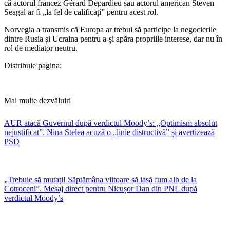
că actorul francez
Gérard Depardieu
sau actorul american
Steven
Seagal
ar fi „la fel de calificați” pentru acest rol.
​Norvegia a transmis că Europa ar trebui să participe la negocierile
dintre Rusia și Ucraina pentru a-și apăra propriile interese, dar nu în
rol de mediator neutru.
Distribuie pagina:
Mai multe dezvăluiri
AUR atacă Guvernul după verdictul Moody’s: „Optimism absolut
nejustificat”. Nina Stelea acuză o „linie distructivă” și avertizează
PSD
„Trebuie să mutați! Săptămâna viitoare să iasă fum alb de la
Cotroceni”. Mesaj direct pentru Nicușor Dan din PNL după
verdictul Moody’s