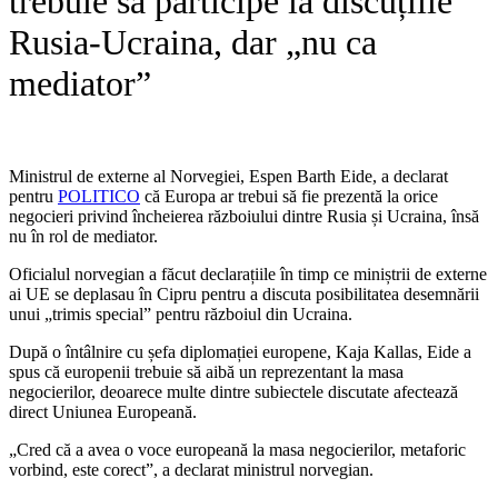
trebuie să participe la discuțiile
Rusia-Ucraina, dar „nu ca
mediator”
Ministrul de externe al
Norvegiei
,
Espen Barth Eide
, a declarat
pentru
POLITICO
că Europa ar trebui să fie prezentă la orice
negocieri privind încheierea războiului dintre
Rusia
și
Ucraina
, însă
nu în rol de mediator.
Oficialul norvegian a făcut declarațiile în timp ce miniștrii de externe
ai UE se deplasau în
Cipru
pentru a discuta posibilitatea desemnării
unui „trimis special” pentru războiul din Ucraina.
După o întâlnire cu șefa diplomației europene,
Kaja Kallas
, Eide a
spus că europenii trebuie să aibă un reprezentant la masa
negocierilor, deoarece multe dintre subiectele discutate afectează
direct Uniunea Europeană.
„Cred că a avea o voce europeană la masa negocierilor, metaforic
vorbind, este corect”, a declarat ministrul norvegian.