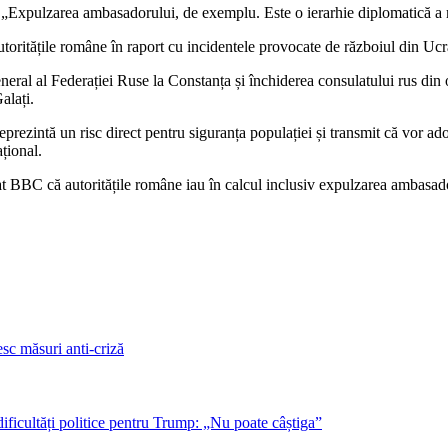
ns: „Expulzarea ambasadorului, de exemplu. Este o ierarhie diplomatică a
toritățile române în raport cu incidentele provocate de războiul din Ucr
eral al Federației Ruse la Constanța și închiderea consulatului rus din 
alați.
prezintă un risc direct pentru siguranța populației și transmit că vor ad
ațional.
at BBC că autoritățile române iau în calcul inclusiv expulzarea ambasad
sc măsuri anti-criză
dificultăți politice pentru Trump: „Nu poate câștiga”