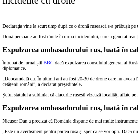
incidente cu drone
Declarația vine la scurt timp după ce o dronă rusească s-a prăbușit pe
Două persoane au fost rănite în urma incidentului, care a generat reacți
Expulzarea ambasadorului rus, luată în ca
Întrebat de jurnaliștii
BBC
dacă expulzarea consulului general al Rusie
diplomatice.
„Deocamdată da. În ultimii ani au fost 20-30 de drone care nu aveau în
cetățenii români”, a declarat președintele.
Șeful statului a subliniat că atacurile rusești vizează localități aflate
Expulzarea ambasadorului rus, luată în cal
Nicușor Dan a precizat că România dispune de mai multe instrumente d
„Este un avertisment pentru partea rusă și sper că se vor opri. Dacă nu