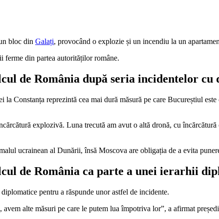
 un bloc din
Galați
, provocând o explozie și un incendiu la un apartament 
i ferme din partea autorităților române.
lcul de România după seria incidentelor cu
i la Constanța reprezintă cea mai dură măsură pe care Bucureștiul este d
cărcătură explozivă. Luna trecută am avut o altă dronă, cu încărcătură e
 pe malul ucrainean al Dunării, însă Moscova are obligația de a evita puner
cul de România ca parte a unei ierarhii di
iplomatice pentru a răspunde unor astfel de incidente.
, avem alte măsuri pe care le putem lua împotriva lor”, a afirmat președi