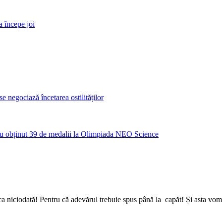
a începe joi
 negociază încetarea ostilităților
u obținut 39 de medalii la Olimpiada NEO Science
a niciodată! Pentru că adevărul trebuie spus până la capăt! Și asta vom 