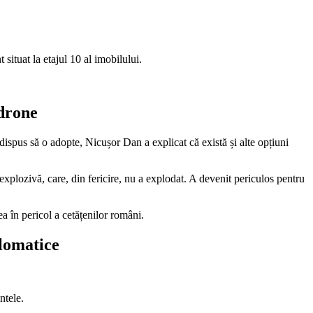
situat la etajul 10 al imobilului.
 drone
ispus să o adopte, Nicușor Dan a explicat că există și alte opțiuni
xplozivă, care, din fericire, nu a explodat. A devenit periculos pentru
ea în pericol a cetățenilor români.
plomatice
ntele.