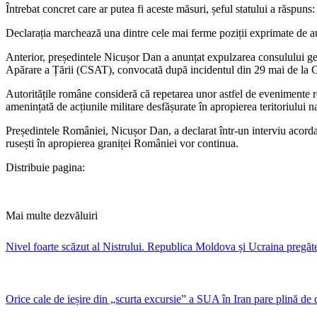
Întrebat concret care ar putea fi aceste măsuri, șeful statului a răspu
Declarația marchează una dintre cele mai ferme poziții exprimate de au
Anterior, președintele Nicușor Dan a anunțat expulzarea consulului gen
Apărare a Țării (CSAT), convocată după incidentul din 29 mai de la G
Autoritățile române consideră că repetarea unor astfel de evenimente re
amenințată de acțiunile militare desfășurate în apropierea teritoriului n
​Președintele României, Nicușor Dan, a declarat într-un interviu acord
rusești în apropierea graniței României vor continua.
Distribuie pagina:
Mai multe dezvăluiri
Nivel foarte scăzut al Nistrului. Republica Moldova și Ucraina pregăte
Orice cale de ieșire din „scurta excursie” a SUA în Iran pare plină de 