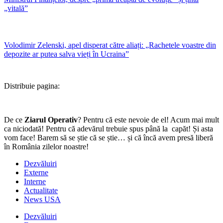
„vitală”
Volodimir Zelenski, apel disperat către aliați: „Rachetele voastre din
depozite ar putea salva vieți în Ucraina”
Distribuie pagina:
De ce
Ziarul Operativ
? Pentru că este nevoie de el! Acum mai mult
ca niciodată! Pentru că adevărul trebuie spus până la capăt! Și asta
vom face! Barem să se știe că se știe… și că încă avem presă liberă
în România zilelor noastre!
Dezvăluiri
Externe
Interne
Actualitate
News USA
Dezvăluiri