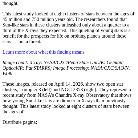
thought.
This latest study looked at eight clusters of stars between the ages of
45 million and 750 million years old. The researchers found that
Sun-like stars in these clusters unleashed only about a quarter to a
third of the X-rays they expected. This quieting of young stars is a
benefit for the prospects for life on orbiting planets around these
stars — not a threat.
Learn more about what this finding means.
Image credit: X-ray: NASA/CXC/Penn State Univ/K. Getman;
Optical/IR: PanSTARRS; Image Processing: NASA/CXC/SAO/N.
Wolk
​These images, released on April 14, 2026, show two open star
clusters, Trumpler 3 (left) and NGC 2353 (right). They represent a
recent study from NASA’s Chandra X-ray Observatory that shows
how young Sun-like stars are dimmer in X-rays than previously
thought. This latest study looked at eight clusters of stars between
the ages of
Distribuie pagina: