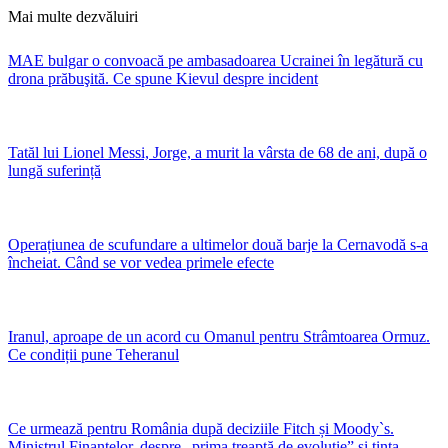
Mai multe dezvăluiri
MAE bulgar o convoacă pe ambasadoarea Ucrainei în legătură cu
drona prăbuşită. Ce spune Kievul despre incident
Tatăl lui Lionel Messi, Jorge, a murit la vârsta de 68 de ani, după o
lungă suferință
Operațiunea de scufundare a ultimelor două barje la Cernavodă s-a
încheiat. Când se vor vedea primele efecte
Iranul, aproape de un acord cu Omanul pentru Strâmtoarea Ormuz.
Ce condiții pune Teheranul
Ce urmează pentru România după deciziile Fitch și Moody`s.
Ministrul Finanțelor, despre „prima treaptă de evoluție” și ținta