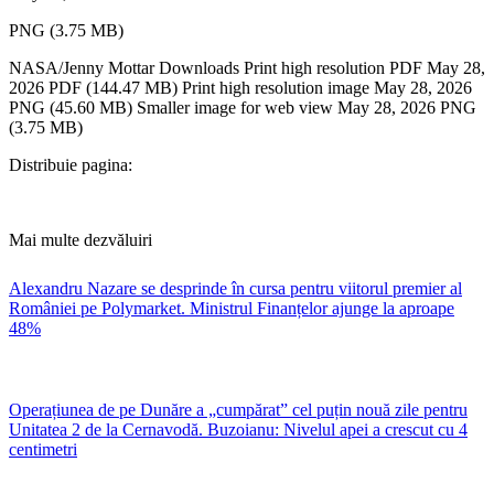
PNG (3.75 MB)
​NASA/Jenny Mottar Downloads Print high resolution PDF May 28,
2026 PDF (144.47 MB) Print high resolution image May 28, 2026
PNG (45.60 MB) Smaller image for web view May 28, 2026 PNG
(3.75 MB)
Distribuie pagina:
Mai multe dezvăluiri
Alexandru Nazare se desprinde în cursa pentru viitorul premier al
României pe Polymarket. Ministrul Finanțelor ajunge la aproape
48%
Operațiunea de pe Dunăre a „cumpărat” cel puțin nouă zile pentru
Unitatea 2 de la Cernavodă. Buzoianu: Nivelul apei a crescut cu 4
centimetri