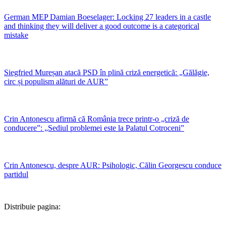
German MEP Damian Boeselager: Locking 27 leaders in a castle
and thinking they will deliver a good outcome is a categorical
mistake
Siegfried Mureșan atacă PSD în plină criză energetică: „Gălăgie,
circ și populism alături de AUR”
Crin Antonescu afirmă că România trece printr-o „criză de
conducere”: „Sediul problemei este la Palatul Cotroceni”
Crin Antonescu, despre AUR: Psihologic, Călin Georgescu conduce
partidul
Distribuie pagina: