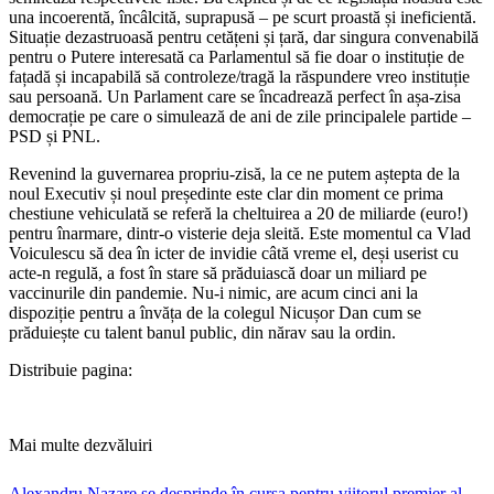
una incoerentă, încâlcită, suprapusă – pe scurt proastă și ineficientă.
Situație dezastruoasă pentru cetățeni și țară, dar singura convenabilă
pentru o Putere interesată ca Parlamentul să fie doar o instituție de
fațadă și incapabilă să controleze/tragă la răspundere vreo instituție
sau persoană. Un Parlament care se încadrează perfect în așa-zisa
democrație pe care o simulează de ani de zile principalele partide –
PSD și PNL.
Revenind la guvernarea propriu-zisă, la ce ne putem aștepta de la
noul Executiv și noul președinte este clar din moment ce prima
chestiune vehiculată se referă la cheltuirea a 20 de miliarde (euro!)
pentru înarmare, dintr-o visterie deja sleită. Este momentul ca Vlad
Voiculescu să dea în icter de invidie câtă vreme el, deși userist cu
acte-n regulă, a fost în stare să prăduiască doar un miliard pe
vaccinurile din pandemie. Nu-i nimic, are acum cinci ani la
dispoziție pentru a învăța de la colegul Nicușor Dan cum se
prăduiește cu talent banul public, din nărav sau la ordin.
Distribuie pagina:
Mai multe dezvăluiri
Alexandru Nazare se desprinde în cursa pentru viitorul premier al