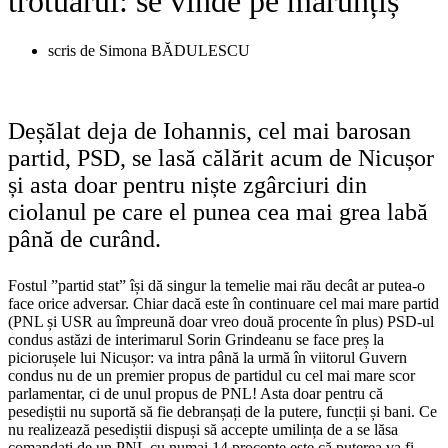
trotuarul: se vinde pe mărunțiș
scris de
Simona BĂDULESCU
Deșălat deja de Iohannis, cel mai barosan
partid, PSD, se lasă călărit acum de Nicușor
și asta doar pentru niște zgârciuri din
ciolanul pe care el punea cea mai grea labă
până de curând.
Fostul ”partid stat” își dă singur la temelie mai rău decât ar putea-o
face orice adversar. Chiar dacă este în continuare cel mai mare partid
(PNL și USR au împreună doar vreo două procente în plus) PSD-ul
condus astăzi de interimarul Sorin Grindeanu se face preș la
piciorușele lui Nicușor: va intra până la urmă în viitorul Guvern
condus nu de un premier propus de partidul cu cel mai mare scor
parlamentar, ci de unul propus de PNL! Asta doar pentru că
pesediștii nu suportă să fie debranșați de la putere, funcții și bani. Ce
nu realizează pesediștii dispuși să accepte umilința de a se lăsa
comandați de un PNL cu numai 14 procente este că puterea va fi