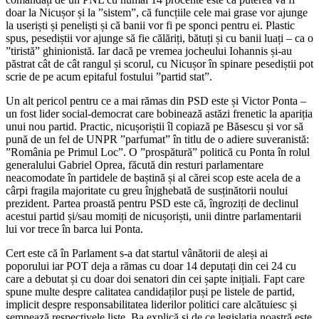
doar la Nicușor și la ”sistem”, că funcțiile cele mai grase vor ajunge
la useriști și peneliști și că banii vor fi pe sponci pentru ei. Plastic
spus, pesediștii vor ajunge să fie călăriți, bătuți și cu banii luați – ca o
”tiristă” ghinionistă. Iar dacă pe vremea jocheului Iohannis și-au
păstrat cât de cât rangul și scorul, cu Nicușor în spinare pesediștii pot
scrie de pe acum epitaful fostului ”partid stat”.
Un alt pericol pentru ce a mai rămas din PSD este și Victor Ponta –
un fost lider social-democrat care bobinează astăzi frenetic la apariția
unui nou partid. Practic, nicușoriștii îl copiază pe Băsescu și vor să
pună de un fel de UNPR ”parfumat” în titlu de o adiere suveranistă:
”România pe Primul Loc”. O ”prospătură” politică cu Ponta în rolul
generalului Gabriel Oprea, făcută din resturi parlamentare
neacomodate în partidele de baștină și al cărei scop este acela de a
cârpi fragila majoritate cu greu înjghebată de susținătorii noului
prezident. Partea proastă pentru PSD este că, îngroziți de declinul
acestui partid și/sau momiți de nicușoriști, unii dintre parlamentarii
lui vor trece în barca lui Ponta.
Cert este că în Parlament s-a dat startul vânătorii de aleși ai
poporului iar POT deja a rămas cu doar 14 deputați din cei 24 cu
care a debutat și cu doar doi senatori din cei șapte inițiali. Fapt care
spune multe despre calitatea candidaților puși pe listele de partid,
implicit despre responsabilitatea liderilor politici care alcătuiesc și
semnează respectivele liste. Ba explică și de ce legislația noastră este