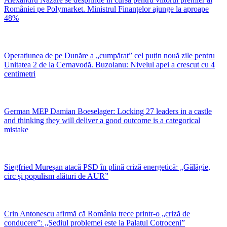
României pe Polymarket. Ministrul Finanțelor ajunge la aproape
48%
Operațiunea de pe Dunăre a „cumpărat” cel puțin nouă zile pentru
Unitatea 2 de la Cernavodă. Buzoianu: Nivelul apei a crescut cu 4
centimetri
German MEP Damian Boeselager: Locking 27 leaders in a castle
and thinking they will deliver a good outcome is a categorical
mistake
Siegfried Mureșan atacă PSD în plină criză energetică: „Gălăgie,
circ și populism alături de AUR”
Crin Antonescu afirmă că România trece printr-o „criză de
conducere”: „Sediul problemei este la Palatul Cotroceni”