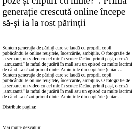
poze și clipuri cu mine?”. Prima
generație crescută online începe
să-și ia la rost părinții
Suntem generația de părinți care se laudă cu propriii copii
publicându-le online reușitele, încercările, ambițiile. O fotografie de
la serbare, un video cu cel mic în scutec făcând primii pași, o criză
„amuzantă” la raftul de jucării în mall sau un episod cu multe lacrimi
de când i-a căzut primul dinte. Amintirile din copilărie (chiar …​
Suntem generația de părinți care se laudă cu propriii copii
publicându-le online reușitele, încercările, ambițiile. O fotografie de
la serbare, un video cu cel mic în scutec făcând primii pași, o criză
„amuzantă” la raftul de jucării în mall sau un episod cu multe lacrimi
de când i-a căzut primul dinte. Amintirile din copilărie (chiar …
Distribuie pagina:
Mai multe dezvăluiri