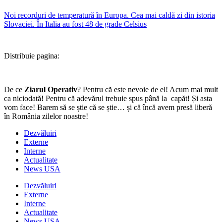
Noi recorduri de temperatură în Europa. Cea mai caldă zi din istoria
Slovaciei. În Italia au fost 48 de grade Celsius
Distribuie pagina:
De ce
Ziarul Operativ
? Pentru că este nevoie de el! Acum mai mult
ca niciodată! Pentru că adevărul trebuie spus până la capăt! Și asta
vom face! Barem să se știe că se știe… și că încă avem presă liberă
în România zilelor noastre!
Dezvăluiri
Externe
Interne
Actualitate
News USA
Dezvăluiri
Externe
Interne
Actualitate
News USA