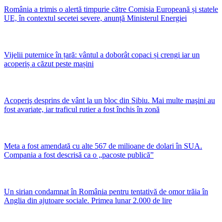
România a trimis o alertă timpurie către Comisia Europeană și statele
UE, în contextul secetei severe, anunță Ministerul Energiei
Vijelii puternice în țară: vântul a doborât copaci și crengi iar un
acoperiș a căzut peste mașini
Acoperiş desprins de vânt la un bloc din Sibiu. Mai multe maşini au
fost avariate, iar traficul rutier a fost închis în zonă
Meta a fost amendată cu alte 567 de milioane de dolari în SUA.
Compania a fost descrisă ca o „pacoste publică”
Un sirian condamnat în România pentru tentativă de omor trăia în
Anglia din ajutoare sociale. Primea lunar 2.000 de lire