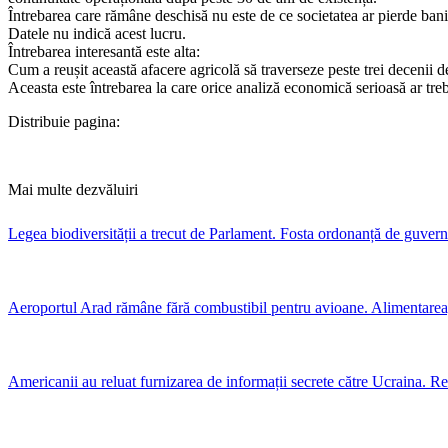
Întrebarea care rămâne deschisă nu este de ce societatea ar pierde bani
Datele nu indică acest lucru.
Întrebarea interesantă este alta:
Cum a reușit această afacere agricolă să traverseze peste trei decenii d
Aceasta este întrebarea la care orice analiză economică serioasă ar tre
Distribuie pagina:
Mai multe dezvăluiri
Legea biodiversității a trecut de Parlament. Fosta ordonanță de guver
Aeroportul Arad rămâne fără combustibil pentru avioane. Alimentarea
Americanii au reluat furnizarea de informații secrete către Ucraina. Rez