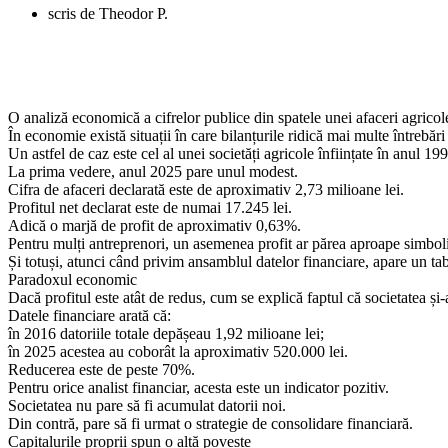
scris de
Theodor P.
O analiză economică a cifrelor publice din spatele unei afaceri agricole
În economie există situații în care bilanțurile ridică mai multe întrebăr
Un astfel de caz este cel al unei societăți agricole înființate în anul 199
La prima vedere, anul 2025 pare unul modest.
Cifra de afaceri declarată este de aproximativ 2,73 milioane lei.
Profitul net declarat este de numai 17.245 lei.
Adică o marjă de profit de aproximativ 0,63%.
Pentru mulți antreprenori, un asemenea profit ar părea aproape simbol
Și totuși, atunci când privim ansamblul datelor financiare, apare un ta
Paradoxul economic
Dacă profitul este atât de redus, cum se explică faptul că societatea și
Datele financiare arată că:
în 2016 datoriile totale depășeau 1,92 milioane lei;
în 2025 acestea au coborât la aproximativ 520.000 lei.
Reducerea este de peste 70%.
Pentru orice analist financiar, acesta este un indicator pozitiv.
Societatea nu pare să fi acumulat datorii noi.
Din contră, pare să fi urmat o strategie de consolidare financiară.
Capitalurile proprii spun o altă poveste