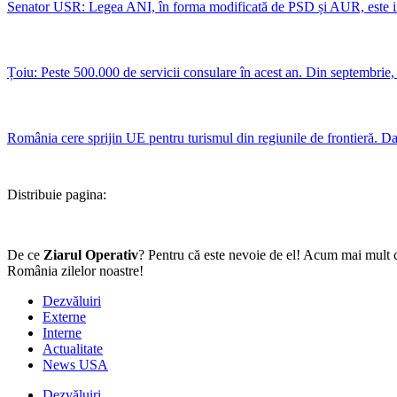
Senator USR: Legea ANI, în forma modificată de PSD și AUR, este i
Țoiu: Peste 500.000 de servicii consulare în acest an. Din septembrie, 
România cere sprijin UE pentru turismul din regiunile de frontieră. Dar
Distribuie pagina:
De ce
Ziarul Operativ
? Pentru că este nevoie de el! Acum mai mult c
România zilelor noastre!
Dezvăluiri
Externe
Interne
Actualitate
News USA
Dezvăluiri