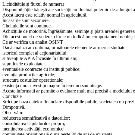
Lichiditățile și fluxul de numerar
Disponibilitățile bănești ale societății au fluctuat puternic de-a lungul a
Acest lucru este relativ normal în agricultură.
Încasările sunt sezoniere.
Cheltuielile sunt continue.
Achizițiile de motorină, îngrășăminte, semințe și plata arendei genere
Din acest punct de vedere, cifrele nu indică un comportament neobișnu
Ce ar verifica un analist OSINT
Dacă analiza ar continua, următoarele elemente ar merita studiate:
istoricul complet al acționariatului;
subvențiile APIA încasate în ultimii ani;
suprafețele exploatate;
eventualele contracte cu instituții publice;
evoluția producției agricole;
structura costurilor operaționale;
existența unor investiții majore în terenuri sau utilaje.
Aceste informații ar permite o evaluare mult mai precisă a modelului e
Concluzie
Strict pe baza datelor financiare disponibile public, societatea nu prez
Dimpotrivă.
Observăm:
reducerea semnificativă a datoriilor;
consolidarea capitalurilor proprii;
menținerea activității economice;
continuitate operațională după peste 30 de ani de existență.