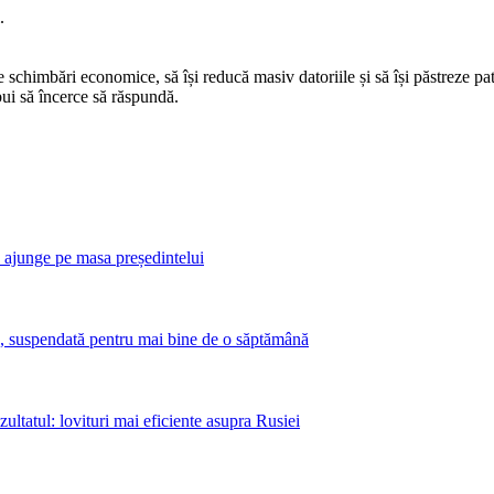
.
e schimbări economice, să își reducă masiv datoriile și să își păstreze pa
bui să încerce să răspundă.
n ajunge pe masa președintelui
, suspendată pentru mai bine de o săptămână
ultatul: lovituri mai eficiente asupra Rusiei