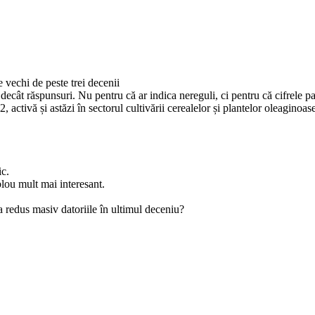
 vechi de peste trei decenii
i decât răspunsuri. Nu pentru că ar indica nereguli, ci pentru că cifrele p
2, activă și astăzi în sectorul cultivării cerealelor și plantelor oleaginoas
ic.
blou mult mai interesant.
-a redus masiv datoriile în ultimul deceniu?