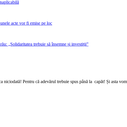
naplicabilă
unele acte vor fi emise pe loc
ău: „Solidaritatea trebuie să însemne și investiții”
a niciodată! Pentru că adevărul trebuie spus până la capăt! Și asta vom 