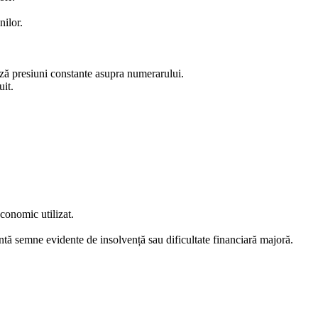
nilor.
ază presiuni constante asupra numerarului.
it.
conomic utilizat.
intă semne evidente de insolvență sau dificultate financiară majoră.