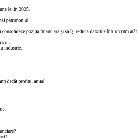
ane lei în 2025.
al patrimoniul.
 consolideze poziția financiară și să își reducă datoriile într-un ritm atâ
ricol.
u industrie.
anți decât profitul anual.
ne.
nanciare?
ori?