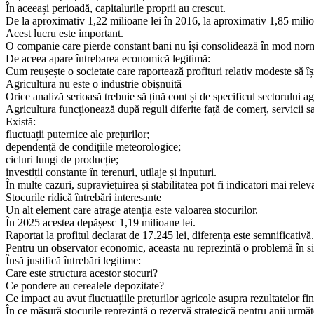
În aceeași perioadă, capitalurile proprii au crescut.
De la aproximativ 1,22 milioane lei în 2016, la aproximativ 1,85 milio
Acest lucru este important.
O companie care pierde constant bani nu își consolidează în mod norm
De aceea apare întrebarea economică legitimă:
Cum reușește o societate care raportează profituri relativ modeste să își
Agricultura nu este o industrie obișnuită
Orice analiză serioasă trebuie să țină cont și de specificul sectorului ag
Agricultura funcționează după reguli diferite față de comerț, servicii sa
Există:
fluctuații puternice ale prețurilor;
dependență de condițiile meteorologice;
cicluri lungi de producție;
investiții constante în terenuri, utilaje și inputuri.
În multe cazuri, supraviețuirea și stabilitatea pot fi indicatori mai relev
Stocurile ridică întrebări interesante
Un alt element care atrage atenția este valoarea stocurilor.
În 2025 acestea depășesc 1,19 milioane lei.
Raportat la profitul declarat de 17.245 lei, diferența este semnificativă.
Pentru un observator economic, aceasta nu reprezintă o problemă în si
Însă justifică întrebări legitime:
Care este structura acestor stocuri?
Ce pondere au cerealele depozitate?
Ce impact au avut fluctuațiile prețurilor agricole asupra rezultatelor fi
În ce măsură stocurile reprezintă o rezervă strategică pentru anii următ