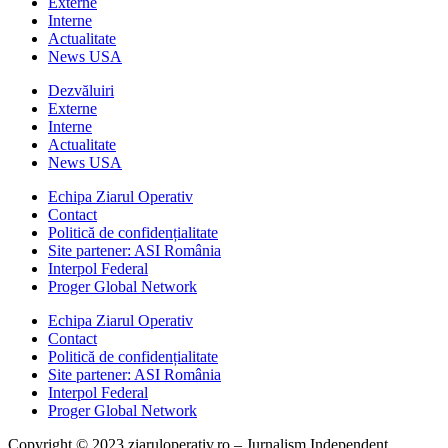
Externe
Interne
Actualitate
News USA
Dezvăluiri
Externe
Interne
Actualitate
News USA
Echipa Ziarul Operativ
Contact
Politică de confidențialitate
Site partener: ASI România
Interpol Federal
Proger Global Network
Echipa Ziarul Operativ
Contact
Politică de confidențialitate
Site partener: ASI România
Interpol Federal
Proger Global Network
Copyright © 2023 ziaruloperativ.ro – Jurnalism Independent