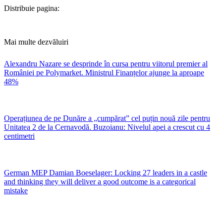
Distribuie pagina:
Mai multe dezvăluiri
Alexandru Nazare se desprinde în cursa pentru viitorul premier al
României pe Polymarket. Ministrul Finanțelor ajunge la aproape
48%
Operațiunea de pe Dunăre a „cumpărat” cel puțin nouă zile pentru
Unitatea 2 de la Cernavodă. Buzoianu: Nivelul apei a crescut cu 4
centimetri
German MEP Damian Boeselager: Locking 27 leaders in a castle
and thinking they will deliver a good outcome is a categorical
mistake