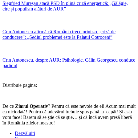
Siegfried Mureșan atacă PSD în plină criză energetică: „Gălăgie,
circ și populism alături de AUR”
Crin Antonescu afirmă că România trece printr-o „criză de
conducere”: „Sediul problemei este la Palatul Cotroceni”
Crin Antonescu, despre AUR: Psihologic, Călin Georgescu conduce
partidul
Distribuie pagina:
De ce
Ziarul Operativ
? Pentru că este nevoie de el! Acum mai mult
ca niciodată! Pentru că adevărul trebuie spus până la capăt! Și asta
vom face! Barem să se știe că se știe… și că încă avem presă liberă
în România zilelor noastre!
Dezvăluiri