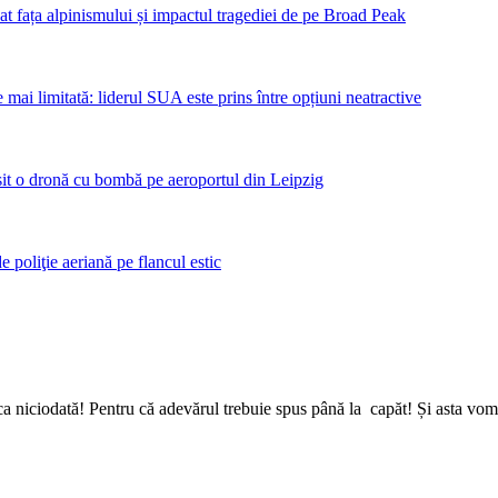
bat fața alpinismului și impactul tragediei de pe Broad Peak
mai limitată: liderul SUA este prins între opțiuni neatractive
sit o dronă cu bombă pe aeroportul din Leipzig
poliţie aeriană pe flancul estic
a niciodată! Pentru că adevărul trebuie spus până la capăt! Și asta vom 