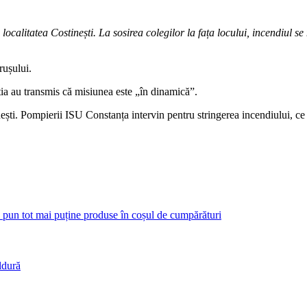
 localitatea Costinești. La sosirea colegilor la fața locului, incendiul
rușului.
știa au transmis că misiunea este „în dinamică”.
ești. Pompierii ISU Constanța intervin pentru stringerea incendiului, ce 
 pun tot mai puține produse în coșul de cumpărături
ldură