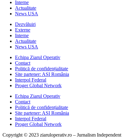
Interne
Actualitate
News USA
Dezvăluiri
Externe
Interne
Actualitate
News USA
Echipa Ziarul Operativ
Contact
Politică de confidențialitate
Site partener: ASI România
Interpol Federal
Proger Global Network
Echipa Ziarul Operativ
Contact
Politică de confidențialitate
Site partener: ASI România
Interpol Federal
Proger Global Network
Copyright © 2023 ziaruloperativ.ro – Jurnalism Independent