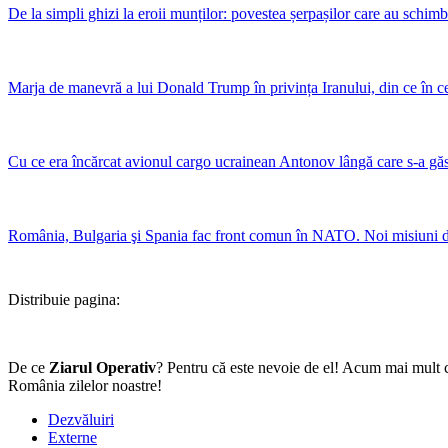
De la simpli ghizi la eroii munților: povestea șerpașilor care au schim
Marja de manevră a lui Donald Trump în privința Iranului, din ce în ce 
Cu ce era încărcat avionul cargo ucrainean Antonov lângă care s-a gă
România, Bulgaria şi Spania fac front comun în NATO. Noi misiuni de 
Distribuie pagina:
De ce
Ziarul Operativ
? Pentru că este nevoie de el! Acum mai mult c
România zilelor noastre!
Dezvăluiri
Externe