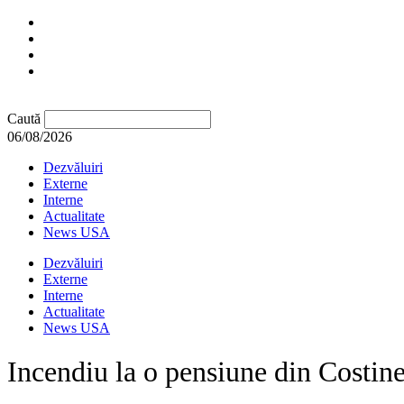
Caută
06/08/2026
Dezvăluiri
Externe
Interne
Actualitate
News USA
Dezvăluiri
Externe
Interne
Actualitate
News USA
Incendiu la o pensiune din Costine