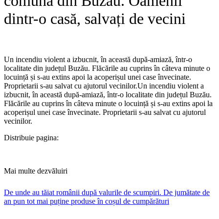
comună din Buzău. Oamenii
dintr-o casă, salvați de vecini
Un incendiu violent a izbucnit, în această după-amiază, într-o
localitate din județul Buzău. Flăcările au cuprins în câteva minute o
locuință și s-au extins apoi la acoperișul unei case învecinate.
Proprietarii s-au salvat cu ajutorul vecinilor.​Un incendiu violent a
izbucnit, în această după-amiază, într-o localitate din județul Buzău.
Flăcările au cuprins în câteva minute o locuință și s-au extins apoi la
acoperișul unei case învecinate. Proprietarii s-au salvat cu ajutorul
vecinilor.
Distribuie pagina:
Mai multe dezvăluiri
De unde au tăiat românii după valurile de scumpiri. De jumătate de
an pun tot mai puține produse în coșul de cumpărături