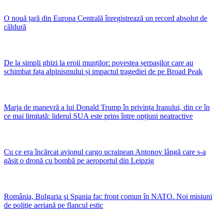
O nouă țară din Europa Centrală înregistrează un record absolut de
căldură
De la simpli ghizi la eroii munților: povestea șerpașilor care au
schimbat fața alpinismului și impactul tragediei de pe Broad Peak
Marja de manevră a lui Donald Trump în privința Iranului, din ce în
ce mai limitată: liderul SUA este prins între opțiuni neatractive
Cu ce era încărcat avionul cargo ucrainean Antonov lângă care s-a
găsit o dronă cu bombă pe aeroportul din Leipzig
România, Bulgaria şi Spania fac front comun în NATO. Noi misiuni
de poliţie aeriană pe flancul estic