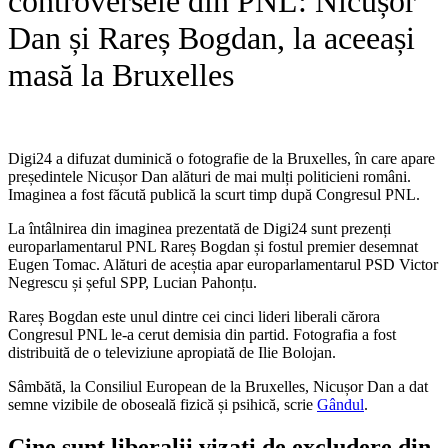
controversele din PNL: Nicușor
Dan și Rareș Bogdan, la aceeași
masă la Bruxelles
Digi24 a difuzat duminică o fotografie de la Bruxelles, în care apare
președintele Nicușor Dan alături de mai mulți politicieni români.
Imaginea a fost făcută publică la scurt timp după Congresul PNL.
La întâlnirea din imaginea prezentată de Digi24 sunt prezenți
europarlamentarul PNL Rareș Bogdan și fostul premier desemnat
Eugen Tomac. Alături de aceștia apar europarlamentarul PSD Victor
Negrescu și șeful SPP, Lucian Pahonțu.
Rareș Bogdan este unul dintre cei cinci lideri liberali cărora
Congresul PNL le-a cerut demisia din partid. Fotografia a fost
distribuită de o televiziune apropiată de Ilie Bolojan.
Sâmbătă, la Consiliul European de la Bruxelles, Nicușor Dan a dat
semne vizibile de oboseală fizică și psihică, scrie
Gândul
.
Cine sunt liberalii vizați de excludere din