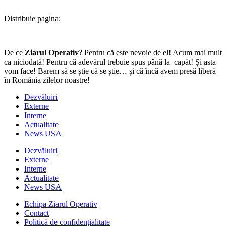
Distribuie pagina:
De ce
Ziarul Operativ
? Pentru că este nevoie de el! Acum mai mult
ca niciodată! Pentru că adevărul trebuie spus până la capăt! Și asta
vom face! Barem să se știe că se știe… și că încă avem presă liberă
în România zilelor noastre!
Dezvăluiri
Externe
Interne
Actualitate
News USA
Dezvăluiri
Externe
Interne
Actualitate
News USA
Echipa Ziarul Operativ
Contact
Politică de confidențialitate