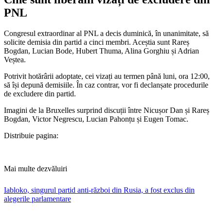
PNL
Congresul extraordinar al PNL a decis duminică, în unanimitate, să
solicite demisia din partid a cinci membri. Aceștia sunt Rareș
Bogdan, Lucian Bode, Hubert Thuma, Alina Gorghiu și Adrian
Veștea.
Potrivit hotărârii adoptate, cei vizați au termen până luni, ora 12:00,
să își depună demisiile. În caz contrar, vor fi declanșate procedurile
de excludere din partid.
​Imagini de la Bruxelles surprind discuții între Nicușor Dan și Rareș
Bogdan, Victor Negrescu, Lucian Pahonțu și Eugen Tomac.
Distribuie pagina:
Mai multe dezvăluiri
Iabloko, singurul partid anti-război din Rusia, a fost exclus din
alegerile parlamentare