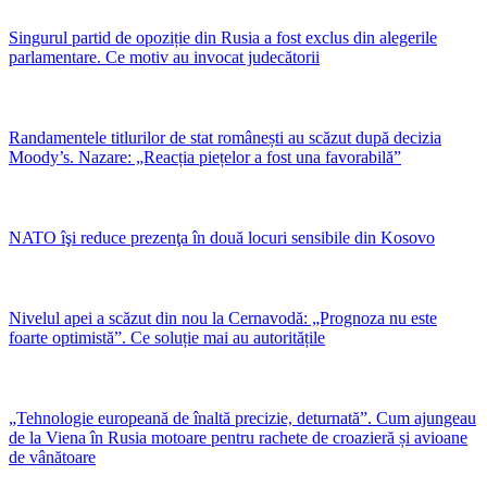
Singurul partid de opoziție din Rusia a fost exclus din alegerile
parlamentare. Ce motiv au invocat judecătorii
Randamentele titlurilor de stat românești au scăzut după decizia
Moody’s. Nazare: „Reacția piețelor a fost una favorabilă”
NATO îşi reduce prezenţa în două locuri sensibile din Kosovo
Nivelul apei a scăzut din nou la Cernavodă: „Prognoza nu este
foarte optimistă”. Ce soluție mai au autoritățile
„Tehnologie europeană de înaltă precizie, deturnată”. Cum ajungeau
de la Viena în Rusia motoare pentru rachete de croazieră și avioane
de vânătoare