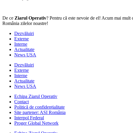
De ce
Ziarul Operativ
? Pentru că este nevoie de el! Acum mai mult c
România zilelor noastre!
Dezvăluiri
Externe
Interne
Actualitate
News USA
Dezvăluiri
Externe
Interne
Actualitate
News USA
Echipa Ziarul Operativ
Contact
Politică de confidențialitate
Site partener: ASI România
Interpol Federal
Proger Global Network