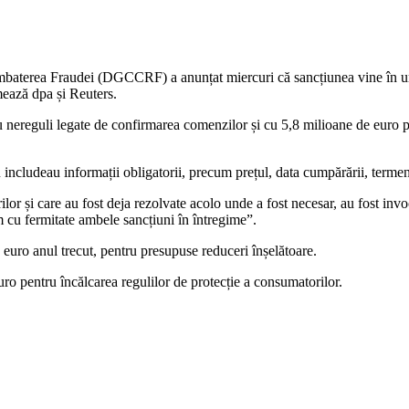
aterea Fraudei (DGCCRF) a anunțat miercuri că sancțiunea vine în urma u
mează dpa și Reuters.
uli legate de confirmarea comenzilor și cu 5,8 milioane de euro pentru 
cludeau informații obligatorii, precum prețul, data cumpărării, termenul
r și care au fost deja rezolvate acolo unde a fost necesar, au fost invo
 cu fermitate ambele sancțiuni în întregime”.
euro anul trecut, pentru presupuse reduceri înșelătoare.
ro pentru încălcarea regulilor de protecție a consumatorilor.