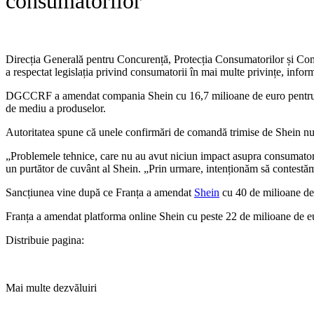
consumatorilor
Direcția Generală pentru Concurență, Protecția Consumatorilor și Comb
a respectat legislația privind consumatorii în mai multe privințe, infor
DGCCRF a amendat compania Shein cu 16,7 milioane de euro pentru nereg
de mediu a produselor.
Autoritatea spune că unele confirmări de comandă trimise de Shein nu in
„Problemele tehnice, care nu au avut niciun impact asupra consumatorilo
un purtător de cuvânt al Shein. „Prin urmare, intenționăm să contestăm
Sancțiunea vine după ce Franța a amendat
Shein
cu 40 de milioane de 
​Franța a amendat platforma online Shein cu peste 22 de milioane de eu
Distribuie pagina:
Mai multe dezvăluiri