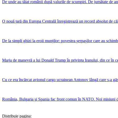
De unde au tăiat românii după valurile de scumpiri. De jumătate de an
O nouă țară din Europa Centrală înregistrează un record absolut de că
De la simpli ghizi la eroii munților: povestea șerpașilor care au schim
Marja de manevră a lui Donald Trump în privința Iranului, din ce în ce 
Cu ce era încărcat avionul cargo ucrainean Antonov lângă care s-a gă
România, Bulgaria şi Spania fac front comun în NATO. Noi misiuni de 
Distribuie pagina: