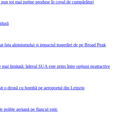
 pun tot mai puține produse în coșul de cumpărături
ldură
bat fața alpinismului și impactul tragediei de pe Broad Peak
mai limitată: liderul SUA este prins între opțiuni neatractive
sit o dronă cu bombă pe aeroportul din Leipzig
poliţie aeriană pe flancul estic