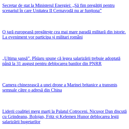
Secretar de stat la Ministerul Energiei: „Să fim pregătiți pentru
scenariul în care Unitatea II Cernavodă nu ar funționa”
O țară europeană pregătește cea mai mare paradă militară din istorie.
La eveniment vor participa și militari români
„Ultima șansă”. Pîslaru spune că legea salarizării trebuie adoptată
până la 31 august pentru deblocarea banilor din PNRR
Camera chinezească a unei drone a Marinei britanice a transmis
semnale către o adresă din China
Liderii coaliției merg marți la Palatul Cotroceni. Nicușor Dan discută
cu Grindeanu, Bolojan, Fritz și Kelemen Hunor deblocarea legii
salarizării bugetarilor