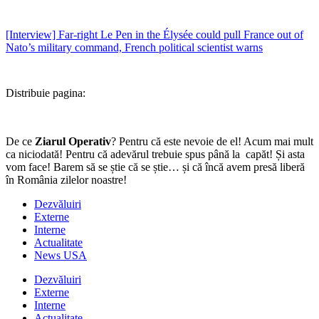
[Interview] Far-right Le Pen in the Élysée could pull France out of
Nato’s military command, French political scientist warns
Distribuie pagina:
De ce
Ziarul Operativ
? Pentru că este nevoie de el! Acum mai mult
ca niciodată! Pentru că adevărul trebuie spus până la capăt! Și asta
vom face! Barem să se știe că se știe… și că încă avem presă liberă
în România zilelor noastre!
Dezvăluiri
Externe
Interne
Actualitate
News USA
Dezvăluiri
Externe
Interne
Actualitate