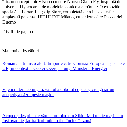
într-un concept unic • Noua culoare Nuovo Giallo Fly, inspirată de
universul Hypercar și de modelele iconice ale mărcii • O expoziție
specială la Ferrari Flagship Store, completată de o instalație-far
amplasată pe terasa HIGHLINE Milano, cu vedere către Piazza del
Duomo
Distribuie pagina:
Mai multe dezvăluiri
România a trimis o alertă timpurie către Comisia Europeană și statele
UE, în contextul secetei severe, anunță Ministerul Energiei
Vijelii puternice în țară: vântul a doborât copaci și crengi iar un
acoperiș a căzut peste mașini
Acoperiş desprins de vânt la un bloc din Sibiu. Mai multe maşini au
fost avariate, iar traficul rutier a fost închis în zonă