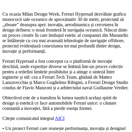
Cu ocazia Milan Design Week, Ferrari Hypersail dezvăluie grafica
monococii sale oceanice de aproximativ 30 de metri, proiectată să
„zboare” deasupra apei: inovația, aerodinamica și cercetarea în
design definesc o nouă frontieră în navigația oceanică. Născut dintr-
un proces creativ în care limbajul estetic al companiei din Maranello
se întâlnește cu cea mai avansată tehnologie de navigație offshore,
proiectul evidențiază conexiunea tot mai profundă dintre design,
inovație și performanță.
Ferrari Hypersail a fost conceput ca o platformă de inovație
deschisă, unde expertize diverse se îmbină într-un proces colectiv
pentru a redefini limitele posibilului și a atinge o sinteză între
inginerie și stil: cea a Ferrari Tech Team, ghidată de Matteo
Lanzavecchia și Marco Guglielmo Ribigini, a Ferrari Design Studio
condus de Flavio Manzoni și a arhitectului naval Guillaume Verdier.
Obiectivul este de a transfera în lumea nautică același spirit de
design și estetică ce face automobilele Ferrari unice: o căutare
constantă a inovației, fără a pierde esența formei.
Citeşte comunicatul integral
AICI
​• Un proiect Ferrari care reunește performanța, inovația și designul