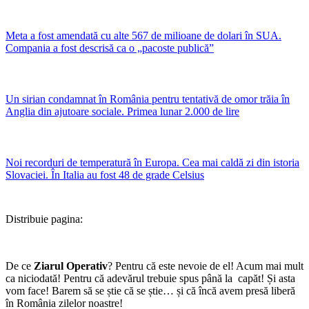
Meta a fost amendată cu alte 567 de milioane de dolari în SUA.
Compania a fost descrisă ca o „pacoste publică”
Un sirian condamnat în România pentru tentativă de omor trăia în
Anglia din ajutoare sociale. Primea lunar 2.000 de lire
Noi recorduri de temperatură în Europa. Cea mai caldă zi din istoria
Slovaciei. În Italia au fost 48 de grade Celsius
Distribuie pagina:
De ce
Ziarul Operativ
? Pentru că este nevoie de el! Acum mai mult
ca niciodată! Pentru că adevărul trebuie spus până la capăt! Și asta
vom face! Barem să se știe că se știe… și că încă avem presă liberă
în România zilelor noastre!