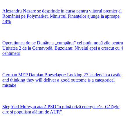
Alexandru Nazare se desprinde în cursa pentru viitorul premier al
României pe Polymarket. Ministrul Finanțelor ajunge la aproape
48%
Operațiunea de pe Dunăre a „cumpărat” cel puțin nouă zile pentru
Unitatea 2 de la Cernavodă. Buzoianu: Nivelul apei a crescut cu 4
centimetri
German MEP Damian Boeselager: Locking 27 leaders in a castle
and thinking they will deliver a good outcome is a categorical
mistake
Siegfried Mureșan atacă PSD în plină criză energetică: „Gălăgie,
circ și populism alături de AUR”