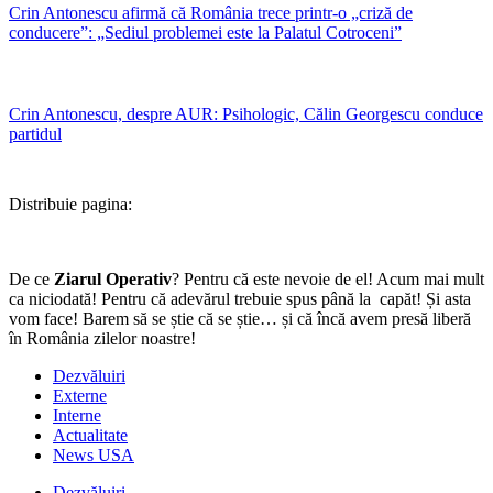
Crin Antonescu afirmă că România trece printr-o „criză de
conducere”: „Sediul problemei este la Palatul Cotroceni”
Crin Antonescu, despre AUR: Psihologic, Călin Georgescu conduce
partidul
Distribuie pagina:
De ce
Ziarul Operativ
? Pentru că este nevoie de el! Acum mai mult
ca niciodată! Pentru că adevărul trebuie spus până la capăt! Și asta
vom face! Barem să se știe că se știe… și că încă avem presă liberă
în România zilelor noastre!
Dezvăluiri
Externe
Interne
Actualitate
News USA
Dezvăluiri