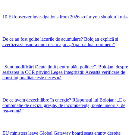
10 EUobserver investigations from 2026 so far you shouldn’t miss
De ce au fost golite lacurile de acumulare? Bolojan explică și
avertizează asupra unui risc major: „Apa n-a luat-o nimeni”
„Sunt modificări făcute țintit pentru plăți politice”. Bolojan, despre
sesizarea la CCR privind Legea Integrității: Această verificare de
constituționalitate este necesară
De ce avem dezechilibre în energie? Răspunsul lui Bolojan: „E o
combinație de decizii greșite, de incompetență, poate uneori și de
rea-voință”
EU ministers leave Global Gateway board seats empty despite