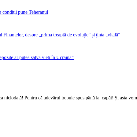
 condiții pune Teheranul
inanțelor, despre „prima treaptă de evoluție” și ținta „vitală”
epozite ar putea salva vieți în Ucraina”
a niciodată! Pentru că adevărul trebuie spus până la capăt! Și asta vom 