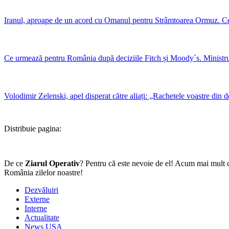
Iranul, aproape de un acord cu Omanul pentru Strâmtoarea Ormuz. Ce
Ce urmează pentru România după deciziile Fitch și Moody`s. Ministrul F
Volodimir Zelenski, apel disperat către aliați: „Rachetele voastre din d
Distribuie pagina:
De ce
Ziarul Operativ
? Pentru că este nevoie de el! Acum mai mult c
România zilelor noastre!
Dezvăluiri
Externe
Interne
Actualitate
News USA