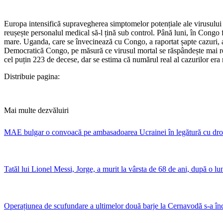
Europa intensifică supravegherea simptomelor potențiale ale virusulu
reușește personalul medical să-l țină sub control. Până luni, în Congo 
mare. Uganda, care se învecinează cu Congo, a raportat șapte cazuri, a
Democratică Congo, pe măsură ce virusul mortal se răspândește mai rep
cel puțin 223 de decese, dar se estima că numărul real al cazurilor er
Distribuie pagina:
Mai multe dezvăluiri
MAE bulgar o convoacă pe ambasadoarea Ucrainei în legătură cu dron
Tatăl lui Lionel Messi, Jorge, a murit la vârsta de 68 de ani, după o lu
Operațiunea de scufundare a ultimelor două barje la Cernavodă s-a în