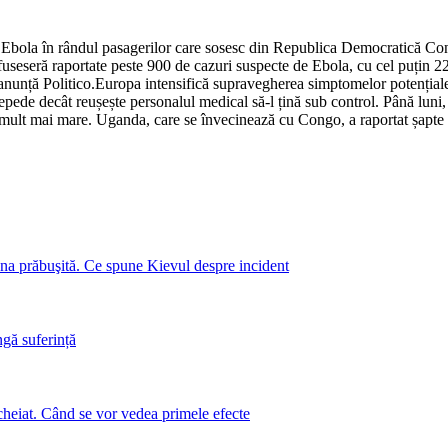
i Ebola în rândul pasagerilor care sosesc din Republica Democratică Co
fuseseră raportate peste 900 de cazuri suspecte de Ebola, cu cel puțin 2
nunță Politico.​Europa intensifică supravegherea simptomelor potențiale
ede decât reușește personalul medical să-l țină sub control. Până luni,
a mult mai mare. Uganda, care se învecinează cu Congo, a raportat șapte 
a prăbuşită. Ce spune Kievul despre incident
ngă suferință
cheiat. Când se vor vedea primele efecte