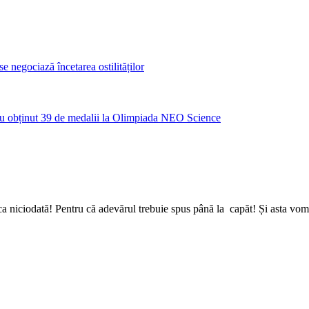
 negociază încetarea ostilităților
u obținut 39 de medalii la Olimpiada NEO Science
a niciodată! Pentru că adevărul trebuie spus până la capăt! Și asta vom 