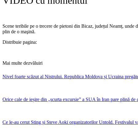
VIDEO cu momentul
Scene teribile pe o trecere de pietoni din Bicaz, județul Neamț, unde d
plin de o maşină.
Distribuie pagina:
Mai multe dezvăluiri
Nivel foarte scăzut al Nistrului. Republica Moldova și Ucraina pregăte
Orice cale de ieșire din „scurta excursie” a SUA în Iran pare plină de 
Ce le-au cerut Sting și Steve Aoki organizatorilor Untold. Festivalul v