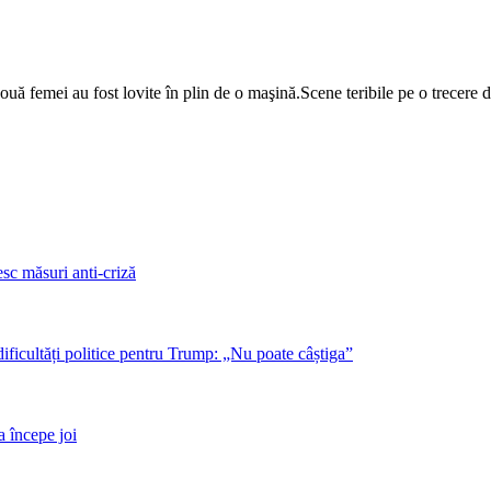
ouă femei au fost lovite în plin de o maşină.​Scene teribile pe o trecere
sc măsuri anti-criză
dificultăți politice pentru Trump: „Nu poate câștiga”
a începe joi