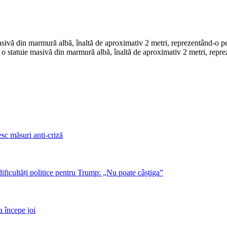
sivă din marmură albă, înaltă de aproximativ 2 metri, reprezentând-o pe z
 o statuie masivă din marmură albă, înaltă de aproximativ 2 metri, reprez
sc măsuri anti-criză
dificultăți politice pentru Trump: „Nu poate câștiga”
a începe joi