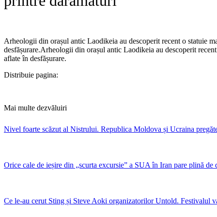
printre dărâmături
Arheologii din orașul antic Laodikeia au descoperit recent o statuie ma
desfășurare.​Arheologii din orașul antic Laodikeia au descoperit recent
aflate în desfășurare.
Distribuie pagina:
Mai multe dezvăluiri
Nivel foarte scăzut al Nistrului. Republica Moldova și Ucraina pregăte
Orice cale de ieșire din „scurta excursie” a SUA în Iran pare plină de 
Ce le-au cerut Sting și Steve Aoki organizatorilor Untold. Festivalul v