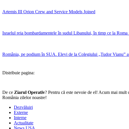
Artemis III Orion Crew and Service Models Joined
Israelul reia bombardamentele în sudul Libanului, în timp ce la Roma se
România, pe podium în SUA. Elevi de la Colegiului „Tudor Vianu” a
Distribuie pagina:
De ce
Ziarul Operativ
? Pentru că este nevoie de el! Acum mai mult c
România zilelor noastre!
Dezvăluiri
Externe
Interne
Actualitate
News USA