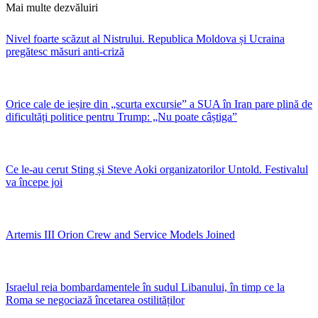
Mai multe dezvăluiri
Nivel foarte scăzut al Nistrului. Republica Moldova și Ucraina
pregătesc măsuri anti-criză
Orice cale de ieșire din „scurta excursie” a SUA în Iran pare plină de
dificultăți politice pentru Trump: „Nu poate câștiga”
Ce le-au cerut Sting și Steve Aoki organizatorilor Untold. Festivalul
va începe joi
Artemis III Orion Crew and Service Models Joined
Israelul reia bombardamentele în sudul Libanului, în timp ce la
Roma se negociază încetarea ostilităților