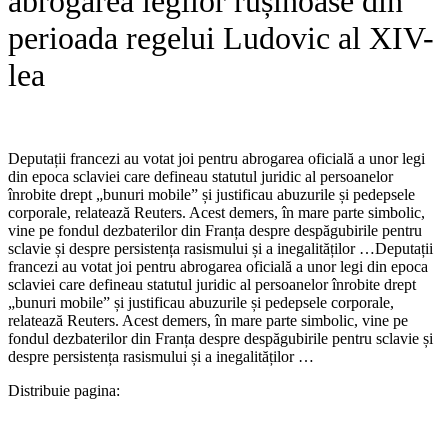
abrogarea legilor rușinoase din
perioada regelui Ludovic al XIV-
lea
Deputații francezi au votat joi pentru abrogarea oficială a unor legi
din epoca sclaviei care defineau statutul juridic al persoanelor
înrobite drept „bunuri mobile” și justificau abuzurile și pedepsele
corporale, relatează Reuters. Acest demers, în mare parte simbolic,
vine pe fondul dezbaterilor din Franța despre despăgubirile pentru
sclavie și despre persistența rasismului și a inegalităților …​Deputații
francezi au votat joi pentru abrogarea oficială a unor legi din epoca
sclaviei care defineau statutul juridic al persoanelor înrobite drept
„bunuri mobile” și justificau abuzurile și pedepsele corporale,
relatează Reuters. Acest demers, în mare parte simbolic, vine pe
fondul dezbaterilor din Franța despre despăgubirile pentru sclavie și
despre persistența rasismului și a inegalităților …
Distribuie pagina: