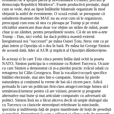
democraţia Republicii Moldova”. Foarte productivă prestație, după
cum se vede, deși au lipsit întâlnirile bilaterale organizate în mod
obișnuit la astfel de evenimente. O scuză există: se presupune că
subalternii doamnei din MAE nu au avut cum să le organizeze,
preocupați cum erau să stea cu pleoapa pe Trump și pe restul
oficialilor americani doar-doar vor obține un strâns de mână, poate
chiar și un zâmbet, pentru președintele nostru. Că de un tete-a-tete
Trump – Dan, nici vorbă. Iar dacă politica noastră externă
înregistrează noi ”succesuri” pe mâna Oanei Țoiu, firesc este ca pe
plan intern și Opoziția să o dea în bară. Pe mâna lui George Simion
de această dată, lider al AUR și implicit al Opoziției dâmbovițene.
În aceeași zi în care Țoiu căsca pentru întâia dată ochii la poarta
NATO, Simion participa la o emisiune cu Robert Turcescu. Ocazie
cu care Simion a demonstrat că și-a pierdut practic zvâcul odată cu
retragerea lui Călin Georgescu. Bun la vocalize/cocoșeli specifice
bătăliei electorale, mai ales într-o campanie, Simion își pierde
naturalețea și conținutul la vreme de hai să-i zicem pace. Adică
perioada în care un politician first-class atrage/convinge lumea să-l
urmărească/urmeze pentru că are viziuni, proiecte și programe
alternative mai bune și mai articulate comparativ cu adversarii săi
politici. Simion însă nu a făcut altceva decât să umple dialogul său
cu Turcescu cu clasicele stereotipuri referitoare la minciunile,
ipocrizia și indiferența față de popor manifestate de hoții de pesediști
și peneliști. Stereotipuri la care a adăugat și câteva gafe de proporții,