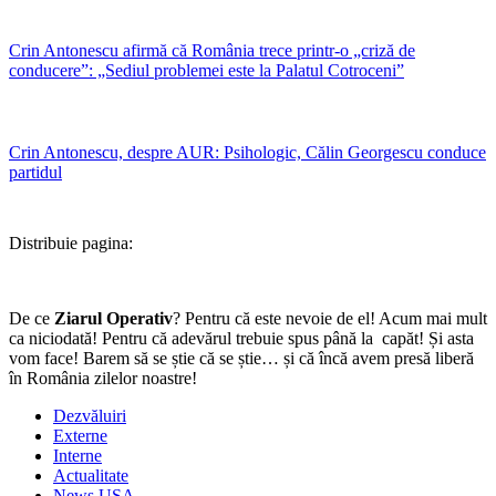
Crin Antonescu afirmă că România trece printr-o „criză de
conducere”: „Sediul problemei este la Palatul Cotroceni”
Crin Antonescu, despre AUR: Psihologic, Călin Georgescu conduce
partidul
Distribuie pagina:
De ce
Ziarul Operativ
? Pentru că este nevoie de el! Acum mai mult
ca niciodată! Pentru că adevărul trebuie spus până la capăt! Și asta
vom face! Barem să se știe că se știe… și că încă avem presă liberă
în România zilelor noastre!
Dezvăluiri
Externe
Interne
Actualitate
News USA