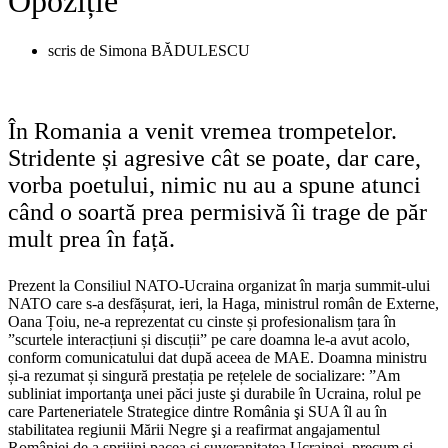
Opoziție
scris de
Simona BĂDULESCU
În Romania a venit vremea trompetelor.
Stridente și agresive cât se poate, dar care,
vorba poetului, nimic nu au a spune atunci
când o soartă prea permisivă îi trage de păr
mult prea în față.
Prezent la Consiliul NATO-Ucraina organizat în marja summit-ului
NATO care s-a desfășurat, ieri, la Haga, ministrul român de Externe,
Oana Țoiu, ne-a reprezentat cu cinste și profesionalism țara în
”scurtele interacțiuni și discuții” pe care doamna le-a avut acolo,
conform comunicatului dat după aceea de MAE. Doamna ministru
și-a rezumat și singură prestația pe rețelele de socializare: ”Am
subliniat importanţa unei păci juste şi durabile în Ucraina, rolul pe
care Parteneriatele Strategice dintre România şi SUA îl au în
stabilitatea regiunii Mării Negre şi a reafirmat angajamentul
României de a sprijini pacea şi suveranitatea Ucrainei, precum şi