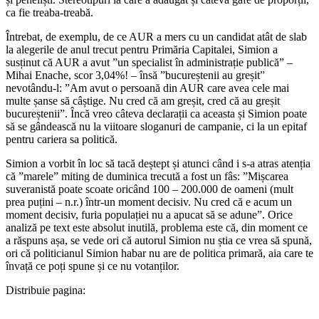
ca fie treaba-treabă.
Întrebat, de exemplu, de ce AUR a mers cu un candidat atât de slab
la alegerile de anul trecut pentru Primăria Capitalei, Simion a
susținut că AUR a avut ”un specialist în administrație publică” –
Mihai Enache, scor 3,04%! – însă ”bucureștenii au greșit”
nevotându-l: ”Am avut o persoană din AUR care avea cele mai
multe șanse să câștige. Nu cred că am greșit, cred că au greșit
bucureștenii”. Încă vreo câteva declarații ca aceasta și Simion poate
să se gândească nu la viitoare sloganuri de campanie, ci la un epitaf
pentru cariera sa politică.
Simion a vorbit în loc să tacă deștept și atunci când i s-a atras atenția
că ”marele” miting de duminica trecută a fost un fâs: ”Mișcarea
suveranistă poate scoate oricând 100 – 200.000 de oameni (mult
prea puțini – n.r.) într-un moment decisiv. Nu cred că e acum un
moment decisiv, furia populației nu a apucat să se adune”. Orice
analiză pe text este absolut inutilă, problema este că, din moment ce
a răspuns așa, se vede ori că autorul Simion nu știa ce vrea să spună,
ori că politicianul Simion habar nu are de politica primară, aia care te
învață ce poți spune și ce nu votanților.
Distribuie pagina: