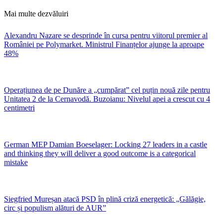
Mai multe dezvăluiri
Alexandru Nazare se desprinde în cursa pentru viitorul premier al
României pe Polymarket. Ministrul Finanțelor ajunge la aproape
48%
Operațiunea de pe Dunăre a „cumpărat” cel puțin nouă zile pentru
Unitatea 2 de la Cernavodă. Buzoianu: Nivelul apei a crescut cu 4
centimetri
German MEP Damian Boeselager: Locking 27 leaders in a castle
and thinking they will deliver a good outcome is a categorical
mistake
Siegfried Mureșan atacă PSD în plină criză energetică: „Gălăgie,
circ și populism alături de AUR”