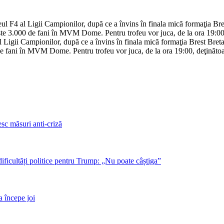
 F4 al Ligii Campionilor, după ce a învins în finala mică formaţia Bre
ste 3.000 de fani în MVM Dome. Pentru trofeu vor juca, de la ora 19:00
Ligii Campionilor, după ce a învins în finala mică formaţia Brest Bret
de fani în MVM Dome. Pentru trofeu vor juca, de la ora 19:00, deţinăt
sc măsuri anti-criză
dificultăți politice pentru Trump: „Nu poate câștiga”
a începe joi