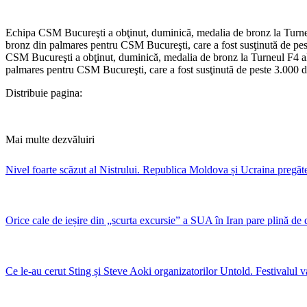
Echipa CSM Bucureşti a obţinut, duminică, medalia de bronz la Turneul
bronz din palmares pentru CSM Bucureşti, care a fost susţinută de pe
CSM Bucureşti a obţinut, duminică, medalia de bronz la Turneul F4 al 
palmares pentru CSM Bucureşti, care a fost susţinută de peste 3.000 
Distribuie pagina:
Mai multe dezvăluiri
Nivel foarte scăzut al Nistrului. Republica Moldova și Ucraina pregăte
Orice cale de ieșire din „scurta excursie” a SUA în Iran pare plină de 
Ce le-au cerut Sting și Steve Aoki organizatorilor Untold. Festivalul v