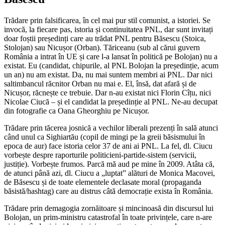
Trădare prin falsificarea, în cel mai pur stil comunist, a istoriei. Se
invocă, la fiecare pas, istoria și continuitatea PNL, dar sunt invitați
doar foștii președinți care au trădat PNL pentru Băsescu (Stoica,
Stolojan) sau Nicușor (Orban). Tăriceanu (sub al cărui guvern
România a intrat în UE și care l-a lansat în politică pe Bolojan) nu a
existat. Eu (candidat, chipurile, al PNL Bolojan la președinție, acum
un an) nu am existat. Da, nu mai suntem membri ai PNL. Dar nici
saltimbancul răcnitor Orban nu mai e. El, însă, dat afară și de
Nicușor, răcnește ce trebuie. Dar n-au existat nici Florin Cîțu, nici
Nicolae Ciucă – și el candidat la președinție al PNL. Ne-au decupat
din fotografie ca Oana Gheorghiu pe Nicușor.
Trădare prin tăcerea josnică a vechilor liberali prezenți în sală atunci
când unul ca Sighiartău (copil de mingi pe la greii băsismului în
epoca de aur) face istoria celor 37 de ani ai PNL. La fel, dl. Ciucu
vorbește despre raporturile politicieni-partide-sistem (servicii,
justiție). Vorbește frumos. Parcă mă aud pe mine în 2009. Atâta că,
de atunci până azi, dl. Ciucu a „luptat” alături de Monica Macovei,
de Băsescu și de toate elementele declasate moral (propaganda
băsistă/hashtag) care au distrus câtă democrație exista în România.
Trădare prin demagogia zornăitoare și mincinoasă din discursul lui
Bolojan, un prim-ministru catastrofal în toate privințele, care n-are