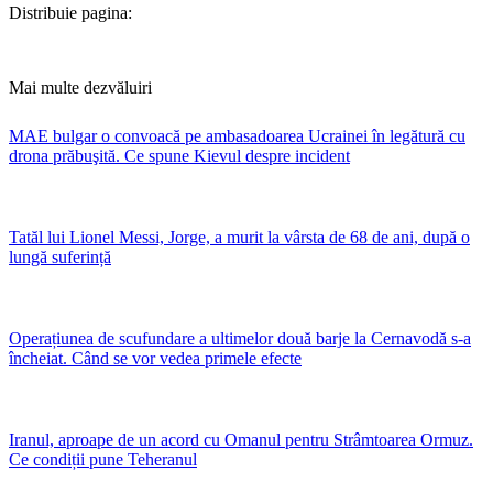
Distribuie pagina:
Mai multe dezvăluiri
MAE bulgar o convoacă pe ambasadoarea Ucrainei în legătură cu
drona prăbuşită. Ce spune Kievul despre incident
Tatăl lui Lionel Messi, Jorge, a murit la vârsta de 68 de ani, după o
lungă suferință
Operațiunea de scufundare a ultimelor două barje la Cernavodă s-a
încheiat. Când se vor vedea primele efecte
Iranul, aproape de un acord cu Omanul pentru Strâmtoarea Ormuz.
Ce condiții pune Teheranul