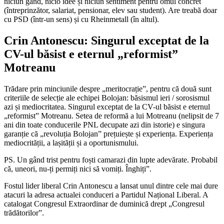
niciun gând, nicio idee și niciun sentiment pentru omul concret
(întreprinzător, salariat, pensionar, elev sau student). Are treabă doar
cu PSD (într-un sens) și cu Rheinmetall (în altul).
Crin Antonescu: Singurul exceptat de la
CV-ul băsist e eternul „reformist”
Motreanu
Trădare prin minciunile despre „meritocrație”, pentru că două sunt
criteriile de selecție ale echipei Bolojan: băsismul ieri / sorosismul
azi și mediocritatea. Singurul exceptat de la CV-ul băsist e eternul
„reformist” Motreanu. Setea de reformă a lui Motreanu (nelipsit de 7
ani din toate conducerile PNL decupate azi din istorie) e singura
garanție că „revoluția Bolojan” prețuiește și experiența. Experiența
mediocrității, a lașității și a oportunismului.
PS. Un gând trist pentru foști camarazi din lupte adevărate. Probabil
că, uneori, nu-ți permiți nici să vomiți. Înghiți”.
​Fostul lider liberal Crin Antonescu a lansat unul dintre cele mai dure
atacuri la adresa actualei conduceri a Partidul Național Liberal. A
catalogat Congresul Extraordinar de duminică drept „Congresul
trădătorilor”.