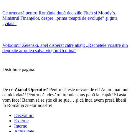
Ce urmează pentru România după deciziile Fitch și Moody`s.
Ministrul Finanțelor, despre „prima treaptă de evoluție” și ținta
„vitală”
Volodimir Zelenski, apel disperat către aliați: „Rachetele voastre din
depozite ar putea salva vieți în Ucraina”
Distribuie pagina:
De ce
Ziarul Operativ
? Pentru că este nevoie de el! Acum mai mult
ca niciodată! Pentru că adevărul trebuie spus până la capăt! Și asta
vom face! Barem să se știe că se știe… și că încă avem presă liberă
în România zilelor noastre!
Dezvăluiri
Externe
Interne
Actualitate