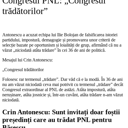
Congresul PNL: „Congresul
trădătorilor”
Antonescu a acuzat echipa lui
Ilie Bolojan
de falsificarea istoriei
partidului, impostură, demagogie și promovarea unor criterii de
selecție bazate pe oportunism și loialități de grup, afirmând că nu a
văzut „niciodată atâta trădare” în cei 36 de ani de politică.
Mesajul lui Crin Antonescu:
„Congresul trădătorilor
Folosesc rar termenul „trădare”. Dar văd că e la modă. În 36 de ani
nu am văzut niciodată ceva mai potrivit cu termenul „trădare” decât
Congresul extraordinar al PNL de astăzi. Atâta impostură, atâta
nerușinare, atâta josnicie și, într-un cuvânt, atâta trădare n-am văzut
niciodată.
Crin Antonescu: Sunt invitați doar foștii
președinți care au trădat PNL pentru
Băsescu