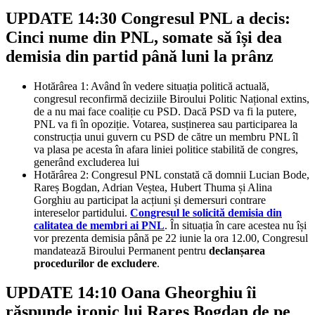
UPDATE 14:30 Congresul PNL a decis:
Cinci nume din PNL, somate să își dea
demisia din partid până luni la prânz
Hotărârea 1: Având în vedere situația politică actuală,
congresul reconfirmă deciziile Biroului Politic Național extins,
de a nu mai face coaliție cu PSD. Dacă PSD va fi la putere,
PNL va fi în opoziție. Votarea, susținerea sau participarea la
construcția unui guvern cu PSD de către un membru PNL îl
va plasa pe acesta în afara liniei politice stabilită de congres,
generând excluderea lui
Hotărârea 2: Congresul PNL constată că domnii Lucian Bode,
Rareș Bogdan, Adrian Veștea, Hubert Thuma și Alina
Gorghiu au participat la acțiuni și demersuri contrare
intereselor partidului.
Congresul le solicită demisia din
calitatea de membri ai PNL
. În situația în care acestea nu își
vor prezenta demisia până pe 22 iunie la ora 12.00, Congresul
mandatează Biroului Permanent pentru
declanșarea
procedurilor de excludere
.
UPDATE 14:10 Oana Gheorghiu îi
răspunde ironic lui Rareș Bogdan de pe