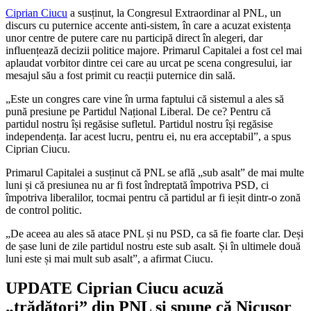
Ciprian Ciucu
a susținut, la Congresul Extraordinar al PNL, un
discurs cu puternice accente anti-sistem, în care a acuzat existența
unor centre de putere care nu participă direct în alegeri, dar
influențează decizii politice majore. Primarul Capitalei a fost cel mai
aplaudat vorbitor dintre cei care au urcat pe scena congresului, iar
mesajul său a fost primit cu reacții puternice din sală.
„Este un congres care vine în urma faptului că sistemul a ales să
pună presiune pe Partidul Național Liberal. De ce? Pentru că
partidul nostru își regăsise sufletul. Partidul nostru își regăsise
independența. Iar acest lucru, pentru ei, nu era acceptabil”, a spus
Ciprian Ciucu.
Primarul Capitalei a susținut că PNL se află „sub asalt” de mai multe
luni și că presiunea nu ar fi fost îndreptată împotriva PSD, ci
împotriva liberalilor, tocmai pentru că partidul ar fi ieșit dintr-o zonă
de control politic.
„De aceea au ales să atace PNL și nu PSD, ca să fie foarte clar. Deși
de șase luni de zile partidul nostru este sub asalt. Și în ultimele două
luni este și mai mult sub asalt”, a afirmat Ciucu.
UPDATE Ciprian Ciucu acuză
„trădători” din PNL și spune că Nicușor