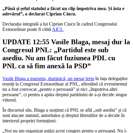
„Până și șeful statului a făcut un clip împotriva mea. Și ăsta e
adevărul”, a declarat Ciprian Ciucu.
Declarația integrală a lui Ciprian Ciucu în cadrul Congresului
Extraordinar poate fi citită
AICI.
UPDATE 12:55 Vasile Blaga, mesaj dur la
Congresul PNL: „Partidul este sub
asediu. Nu am făcut fuziunea PDL cu
PNL ca să fim anexă la PSD”
Vasile Blaga a transmis, duminică, un mesaj ferm
în fața delegaților
reuniți la Congresul Extraordinar al PNL, afirmând că evenimentul
nu a fost convocat „pentru o persoană” și nici „împotriva altei
persoane”, ci pentru a apăra dreptul partidului de a-și decide singur
viitorul.
În discursul său, Blaga a susținut că PNL se află „sub asediu” și că
sunt atacate statutul, autoritatea și dreptul liberalilor de a decide în
interiorul propriei formațiuni.
„Noi nu am organizat astăzi acest congres pentru o persoană. Nu l-