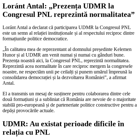
Loránt Antal: „Prezența UDMR la
Congresul PNL reprezintă normalitatea”
Loránt Antal a declarat că participarea UDMR la Congresul PNL
este un semn al relației instituționale și al respectului reciproc dintre
formațiunile politice democratice.
„În calitatea mea de reprezentant al domnului președinte Kelemen
Hunor și al UDMR am venit numai și numai cu gânduri bune.
Prezența noastră aici, la Congresul PNL, reprezintă normalitatea.
Reprezintă acea normalitate în care reciproc mergem la congresele
noastre, ne respectăm unii pe ceilalți și punem umărul împreună la
consolidarea democrației și la dezvoltarea României”, a afirmat
Antal.
El a transmis un mesaj de susținere pentru colaborarea dintre cele
două formațiuni și a subliniat că România are nevoie de o majoritate
stabilă pro-europeană și de parteneriate politice constructive pentru a
depăși provocările actuale.
UDMR: Au existat perioade dificile în
relația cu PNL