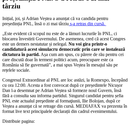
târziu
Inițial, joi, și Adrian Veștea a anunțat că va candida pentru
președinția PNL, însă o zi mai târziu
s-a retras din cursă.
„Este evident că scopul nu este de a lămuri lucrurile în PNL, ci
blocarea învestirii Guvernului. De asemenea, cred că acest Congres
este un demers nestatutar și nelegal.
Nu voi gira printr-o
candidatură acest simulacru democratic prin care se instalează
dictatura în partid.
Așa cum am spus, cu părere de rău pentru cei
care discută doar în termeni politici acum, preocupare este ca
România să fie guvernată”, a mai spus Veștea în mesajul său pe
rețelele sociale.
​Congresul Extraordinar al PNL are loc astăzi, la Romexpo, începând
cu ora 12:00. Acesta a fost convocat după ce președintele Nicușor
Dan l-a desemnat pe Adrian Veștea să formeze noul Guvern, însă
fără a consulta sau informa partidul. Singurul candidat pentru șefia
PNL este actualul preşedinte al formaţiunii, Ilie Bolojan, după ce
Veștea a anunțat că se retrage din cursă. MEDIAFAX va prezenta în
format live text principalele declarații din cadrul evenimentului.
Distribuie pagina: