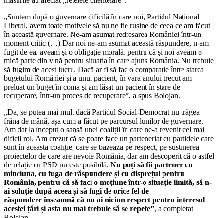
măsurile au afectat „rețelele clientelare”.
„Suntem după o guvernare dificilă
în care noi, Partidul Național
Liberal,
avem toate motivele să nu ne fie rușine de ceea ce am făcut
în această guvernare.
Ne-am asumat redresarea României într-un
moment critic
(…)
Dar noi ne-am asumat această răspundere, n-am
fugit de ea,
aveam și o obligație morală, pentru că și noi aveam o
mică parte din vină
pentru situația în care ajuns România.
Nu trebuie
să fugim de acest lucru.
Dacă ar fi să fac o comparație între starea
bugetului României și a unui pacient,
în vara anului trecut am
preluat un buget în coma
și am lăsat un pacient în stare de
recuperare, într-un proces de recuperare”, a spus Bolojan.
„Da, se putea mai mult dacă Partidul Social-Democrat nu trăgea
frâna de mână,
așa cum a făcut pe parcursul lunilor de guvernare.
Am dat la început o șansă unei coaliții în care ne-a revenit cel mai
dificil rol.
Am crezut că se poate face un parteneriat cu partidele care
sunt în această coaliție,
care se bazează pe respect, pe sustinerea
proiectelor de care are nevoie România,
dar am descoperit că o astfel
de relație cu PSD nu este posibilă.
Nu poți să fii partener cu
minciuna, cu fuga de răspundere și cu disprețul pentru
România,
pentru că să faci o moțiune într-o situație limită, să n-
ai soluție după aceea și să fugi de orice fel de
răspundere
înseamnă că nu ai niciun respect pentru interesul
acestei țări și asta nu mai trebuie să se repete”
, a completat
Bolojan.