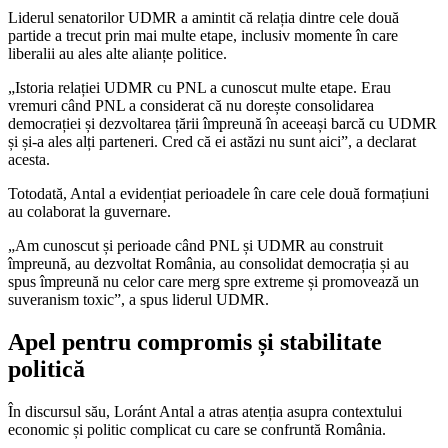
Liderul senatorilor UDMR a amintit că relația dintre cele două
partide a trecut prin mai multe etape, inclusiv momente în care
liberalii au ales alte alianțe politice.
„Istoria relației UDMR cu PNL a cunoscut multe etape. Erau
vremuri când PNL a considerat că nu dorește consolidarea
democrației și dezvoltarea țării împreună în aceeași barcă cu UDMR
și și-a ales alți parteneri. Cred că ei astăzi nu sunt aici”, a declarat
acesta.
Totodată, Antal a evidențiat perioadele în care cele două formațiuni
au colaborat la guvernare.
„Am cunoscut și perioade când PNL și UDMR au construit
împreună, au dezvoltat România, au consolidat democrația și au
spus împreună nu celor care merg spre extreme și promovează un
suveranism toxic”, a spus liderul UDMR.
Apel pentru compromis și stabilitate
politică
În discursul său, Loránt Antal a atras atenția asupra contextului
economic și politic complicat cu care se confruntă România.