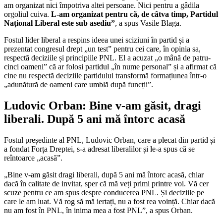
am organizat nici împotriva altei persoane. Nici pentru a gâdila
orgoliul cuiva.
L-am organizat pentru că, de câtva timp, Partidul
Național Liberal este sub asediu”
, a spus Vasile Blaga.
Fostul lider liberal a respins ideea unei sciziuni în partid și a
prezentat congresul drept „un test” pentru cei care, în opinia sa,
respectă deciziile și principiile PNL. El a acuzat „o mână de patru-
cinci oameni” că ar folosi partidul „în nume personal” și a afirmat că
cine nu respectă deciziile partidului transformă formațiunea într-o
„adunătură de oameni care umblă după funcții”.
Ludovic Orban: Bine v-am găsit, dragi
liberali. După 5 ani mă întorc acasă
Fostul președinte al PNL, Ludovic Orban, care a plecat din partid și
a fondat Forța Dreptei, s-a adresat liberalilor și le-a spus că se
reîntoarce „acasă”.
„Bine v-am găsit dragi liberali, după 5 ani mă întorc acasă, chiar
dacă în calitate de invitat, sper că mă veți primi printre voi. Vă cer
scuze pentru ce am spus despre conducerea PNL. Și deciziile pe
care le am luat. Vă rog să mă iertați, nu a fost rea voință. Chiar dacă
nu am fost în PNL, în inima mea a fost PNL”, a spus Orban.