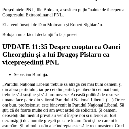
Președintele PNL, Ilie Bolojan, a sosit cu puțin înainte de începerea
Congresului Extraordinar al PNL.
El a venit însoțit de Dan Motreanu și Robert Sighiartău.
Bolojan nu a făcut declarații în fața presei.
UPDATE 11:35 Despre cooptarea Oanei
Gheorghiu și a lui Dragoș Pîslaru ca
vicepreședinți PNL
Sebastian Burduja:
„Partidul Național Liberal trebuie să atragă cei mai buni oameni și
din afara partidului, iar pe cei din partid, pe liberalii cei mai buni,
trebuie să-i susține și să-i promoveze. Această politică de resurse
umane face parte din viitorul Partidului Național Liberal. (…) Orice
om bun, profesionist, este binevenit în Partidul Național Liberal. Să
știți că de foarte multe ori am avut astfel de solicitări. Și oameni
deosebiți din mediul privat au venit înspre noi și ulterior au fost
dezamăgiți de anumite greșeli pe care le-am făcut și pe care ni le
asumăm. Și primul pas în a le îndrepta este să le recunoaștem. Cred