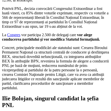
12:00, la Romexpo.
Potrivit PNL, decizia convocării Congresului Extraordinar a fost
luată vineri, cu 85% dintre voturile exprimate, respectiv cu voturile a
566 de reprezentanți liberali în Consiliul Național Extraordinar, în
timp ce 97 de reprezentanți ai partidului în Consiliul Național
Extraordinar s-au opus, iar 19 s-au abținut de la vot.
La
Congres
vor participa 2.500 de delegaţi care
vor alege
conducerea partidului şi vor modifica Statutul formaţiunii.
Concret, principalele modificări ale statutului sunt: Crearea Biroului
Permanent Naţional ca structură centrală de conducere şi desfiinţarea
BEX, structură dovedită nefuncţională, cu integrarea atribuţiilor
BEX în atribuţiile BPN, revenirea la formula de alegere a conducerii
PNL pe bază de moţiuni, reducerea numărului de prim-
vicepreşedinţi ai partidului de la patru persoane la o persoană,
crearea Comisiei Naţionale pentru Litigii, care va avea ca atribuţii
judecarea litigiilor ce rezultă din sancţiunile aplicate membrilor de
partid, clarificarea procedurilor de sancţionare a membrilor
partidului.
Ilie Bolojan, singurul candidat la șefia
PNL