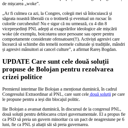
de mișcarea „woke”.
„Ar fi culmea ca azi, la Congres, colegii mei să înlocuiască și
săgeata noastră liberală cu o trotinetă și eventual un rucsac în
culorile curcubeului! Nu e sigur că nu urmează, cu 4 din 8
vicepreședinți PNL adepți ai exagerărilor ideologice ale mișcării
woke (de exemplu, boicotarea unor persoane sau opere pentru
comportamente considerate ofensatoare(!!). Activiști agresivi care
încearcă să schimbe din temelii normele culturale și tradițiile, mândri
și agresivi mânuitori ai cancel culture”, a afirmat Rareș Bogdan.
UPDATE Care sunt cele două soluții
propuse de Bolojan pentru rezolvarea
crizei politice
Premierul interimar Ilie Bolojan a menționat duminică, în cadrul
Congresului Extraordinar al PNL, care sunt cele
două soluții
pe care
le propune pentru a ieși din blocajul politic.
Ilie Bolojan a avansat duminică, în discursul de la congresul PNL,
două soluții pentru deblocarea crizei guvernamentale. El a propus fie
ca PSD să preia un guvern minoritar cu un pact de neagresiune pe 6
luni, fie ca PNL și aliații săi să preia guvernarea.