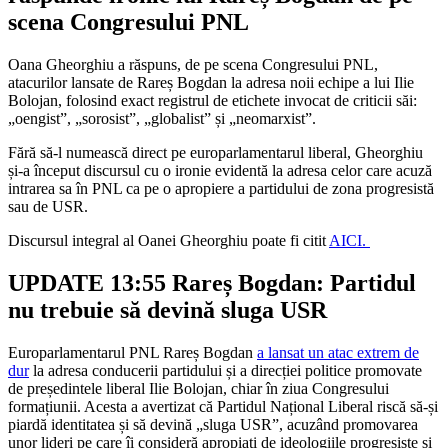
scena Congresului PNL
Oana Gheorghiu a răspuns, de pe scena Congresului PNL,
atacurilor lansate de Rareș Bogdan la adresa noii echipe a lui Ilie
Bolojan, folosind exact registrul de etichete invocat de criticii săi:
„oengist”, „sorosist”, „globalist” și „neomarxist”.
Fără să-l numească direct pe europarlamentarul liberal, Gheorghiu
și-a început discursul cu o ironie evidentă la adresa celor care acuză
intrarea sa în PNL ca pe o apropiere a partidului de zona progresistă
sau de USR.
Discursul integral al Oanei Gheorghiu poate fi citit
AICI.
UPDATE 13:55 Rareș Bogdan: Partidul
nu trebuie să devină sluga USR
Europarlamentarul PNL Rareș Bogdan
a lansat un atac extrem de
dur
la adresa conducerii partidului și a direcției politice promovate
de președintele liberal Ilie Bolojan, chiar în ziua Congresului
formațiunii. Acesta a avertizat că Partidul Național Liberal riscă să-și
piardă identitatea și să devină „sluga USR”, acuzând promovarea
unor lideri pe care îi consideră apropiați de ideologiile progresiste și