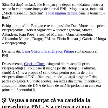
Sâmbătă după-amiază, Ilie Bolojan şi-a depus candidatura pentru a
ocupa în continuare funcţia de lider al PNL. Moţiunea sa, intitulată
„Modernizare cu Rădăcini”,
a fost singura depusă
până la termenul-
limită.
Echipa propusă de Bolojan este compusă din Dan Motreanu – prim-
vicepreşedinte, Robert Sighiartău – secretar general, Mircea
Abrudean, Ioan Popa, Siegfried Mureşan, Oana Gheorghiu,
Alexandru Muraru, Dragoş Pîslaru, Florin Roman şi Gabriela Horga
– vicepreşedinţi.
De sâmbătă,
Oana Gheorghiu şi Dragoş Pîslaru
sunt membri ai
PNL.
De asemenea,
Ciprian Ciucu,
singurul dintre actualii prim-
vicepreşedinţi ai PNL care îl susţine pe Ilie Bolojan, a afirmat,
sâmbătă, că i s-a propus să candideze pentru poziţia de prim-
vicepreşedinte al PNL, fiind asigurat de „o largă susţinere” din
partea colegilor. Cu toate acestea, s-a retras din cursă, în contextul
acuzațiilor aduse de DNA de luare de mită în perioada în care era
primar al Sectorului 6.
Și Veștea a anunțat că va candida la
președinția PNL. S-a retras o zi mai