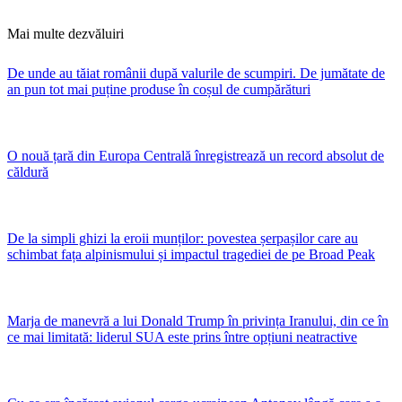
Mai multe dezvăluiri
De unde au tăiat românii după valurile de scumpiri. De jumătate de
an pun tot mai puține produse în coșul de cumpărături
O nouă țară din Europa Centrală înregistrează un record absolut de
căldură
De la simpli ghizi la eroii munților: povestea șerpașilor care au
schimbat fața alpinismului și impactul tragediei de pe Broad Peak
Marja de manevră a lui Donald Trump în privința Iranului, din ce în
ce mai limitată: liderul SUA este prins între opțiuni neatractive