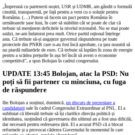
„Împreună cu partenerii noștri, USR și UDMR, am gândit o formulă
cinstită, transparentă, pe față pentru a veni cu o soluție pentru
România. (…) Putem să facem
un pact pentru România în
următoarele șase luni, în care să stabilim cât se poate de clar c
ă
trebuie să menținem deficitele la nivelul rezonabil.
Nu se mai poate
astăzi, ne-am îndatorat prea mult.
Orice partid rațional înțelege
asta.
Că trebuie să-și angajeze guvernul răspunderea pe toate
proiectele din PNRR
care n-au fost încă aprobate, ca țara noastră să
nu piardă miliardele de euro.
Că trebuie să luptăm în zona de energie
pentru a scădea prețurile
în așa fel încât să avem o economie
competitivă”, a spus Bolojan în cadrul congresului.
UPDATE 13:45 Bolojan, atac la PSD: Nu
poți să fii partener cu minciuna, cu fuga
de răspundere
Ilie Bolojan a susținut, duminică,
un discurs de prezentare a
candidaturii
sale în cadrul Congresului Extraordinar al PNL. El a
subliniat că liberalii trebuie să își clarifice direcția politică și
identitatea, susținând că guvernarea din ultimul an a fost una dificilă,
dar necesară pentru redresarea țării. El a acuzat PSD că a blocat
reformele și a provocat căderea Guvernului în momentul în care