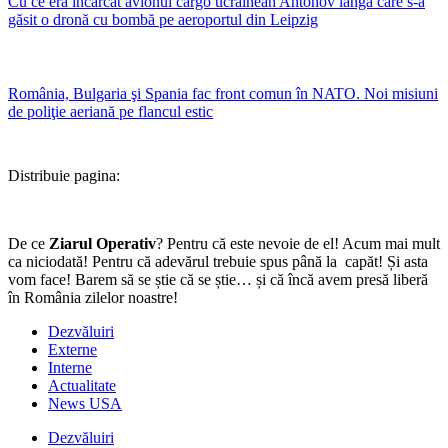
Cu ce era încărcat avionul cargo ucrainean Antonov lângă care s-a
găsit o dronă cu bombă pe aeroportul din Leipzig
România, Bulgaria şi Spania fac front comun în NATO. Noi misiuni
de poliţie aeriană pe flancul estic
Distribuie pagina:
De ce
Ziarul Operativ
? Pentru că este nevoie de el! Acum mai mult
ca niciodată! Pentru că adevărul trebuie spus până la capăt! Și asta
vom face! Barem să se știe că se știe… și că încă avem presă liberă
în România zilelor noastre!
Dezvăluiri
Externe
Interne
Actualitate
News USA
Dezvăluiri