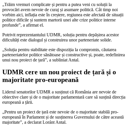
„Trăim vremuri complicate și pentru a putea veni cu soluții la
provocări avem nevoie de curaj și asumare politică. Cât timp noi
vorbim aici, inflația este în creștere, regiunea este afectată de situații
politice dificile și suntem martorii unei alte crize politice interne
profunde”, a afirmat el.
Potrivit reprezentantului UDMR, soluția pentru depășirea acestor
dificultăți este dialogul și construirea unor parteneriate solide.
„Soluția pentru stabilitate este dispoziția la compromis, căutarea
parteneriatelor politice sănătoase și constructive și, poate, redefinirea
unui nou proiect de țară”, a subliniat Antal.
UDMR cere un nou proiect de țară și o
majoritate pro-europeană
Liderul senatorilor UDMR a susținut că România are nevoie de
obiective clare și de o majoritate parlamentară care să susțină direcția
europeană a țării.
„Pentru un proiect de țară este nevoie de o majoritate stabilă pro-
europeană în Parlament și de susținerea Guvernului de către această
majoritate”, a declarat Loránt Antal.