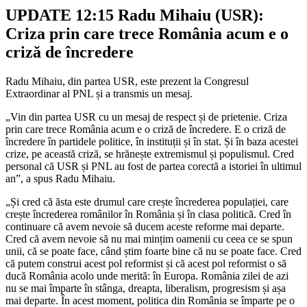
UPDATE 12:15 Radu Mihaiu (USR):
Criza prin care trece România acum e o
criză de încredere
Radu Mihaiu, din partea USR, este prezent la Congresul
Extraordinar al PNL și a transmis un mesaj.
„Vin din partea USR cu un mesaj de respect și de prietenie.
Criza
prin care trece România acum e o criză de încredere.
E o criză de
încredere în partidele politice, în instituții și în stat.
Și în baza acestei
crize, pe această criză, se hrănește extremismul și populismul.
Cred
personal că USR și PNL au fost de partea corectă a istoriei în ultimul
an”, a spus Radu Mihaiu.
„Și cred că ăsta este drumul care crește încrederea populației, care
crește încrederea românilor în România și în clasa politică. Cred în
continuare că avem nevoie să ducem aceste reforme mai departe.
Cred că avem nevoie să nu mai mințim oamenii cu ceea ce se spun
unii, că se poate face, când știm foarte bine că nu se poate face. Cred
că putem construi acest pol reformist și că acest pol reformist o să
ducă România acolo unde merită: în Europa. România zilei de azi
nu se mai împarte în stânga, dreapta, liberalism, progresism și așa
mai departe. În acest moment, politica din România se împarte pe o