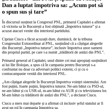
Dan a luptat împotriva sa: „Acum pot să
o spun sus și tare”
În discursul susținut la Congresul PNL, primarul Capitalei a afirmat
că victoria sa în București a fost obținută „împotriva tuturor” și a
acuzat atacuri venite din interiorul partidului.
Ciprian Ciucu a făcut acuzații dure, duminică, de la tribuna
Congresului Extraordinar al PNL, susținând că a câștigat alegerile
din București „împotriva tuturor”, inclusiv împotriva unor oameni
din propriul partid, pe care i-a numit „trădătorii de astăzi din PNL”.
Primarul general al Capitalei, unul dintre cei mai apropiați susținători
ai lui Ilie Bolojan, a spus că în campania pentru București s-a
confruntat nu doar cu adversari politici externi, ci și cu o
contracampanie venită din interiorul PNL.
„Am câștigat alegerile în București împotriva voinței sistemului. Am
fost puțini, foarte puțini, împotriva tuturor. Ne-am bătut cu PSD-ul,
ne-am bătut și cu USR-ul, m-am bătut cu AUR și cu televiziunea lor.
M-am bătut cu trădătorii de astăzi din PNL”, a declarat Ciucu.
Ciucu a mers mai departe și a afirmat că inclusiv șeful statului ar fi
avut un rol în campania împotriva sa.