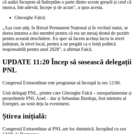
că astăzi începem să îndreptăm o parte dintre aceste greșeli și cred că
munca, într-adevăr, începe și de acum”, a spus acesta.
Gheorghe Falcă:
„Așa cum știți, în Biroul Permanent Național și în vechiul statut, se
dorea intrarea a doi membri pentru că era un mesaj destul de pozitiv
pentru această deschidere. Eu sper să facem același lucru la nivel
județean, la nivel local, pentru a ne pregăti ca o forță politică
responsabilă pentru anul 2028”, a afirmat Falcă.
UPDATE 11:20 Încep să sosească delegații
PNL
Congresul Extraordinar este programat să înceapă la ora 12:00.
Unii delegați PNL, printre care Gheorghe Falcă – europarlamentar și
președintele PNL Arad – dar și Sebastian Burduja, fost ministru al
Energiei, au sosit deja la eveniment.
Știrea inițială:
Congresul Extraordinar al PNL are loc duminică, începând cu ora