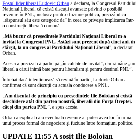
Fostul lider liberal Ludovic Orban
a declarat, la Congresul Partidului
Național Liberal, că există discuții avansate privind o posibilă
revenire în PNL, inclusiv printr-o fuziune politică, precizând că
„răspunsul său este categoric da” în ceea ce privește implicarea într-
o construcție liberală comună.
„
Mă bucur că președintele Partidului Național Liberal m-a
invitat la Congresul PNL. Astăzi sunt prezent după cinci ani, în
sfârșit, la un congres al Partidului Național Liberal
”, a declarat
Orban.
Acesta a precizat că participă „în calitate de invitat”, dar rămâne „un
liberal a cărui inimă bate pentru liberalism și pentru destinul PNL”.
Întrebat dacă intenționează să revină în partid, Ludovic Orban a
confirmat că sunt discuții cu actuala conducere a PNL.
„
Am discutat de principiu cu președintele Ilie Bolojan și există
deschidere atât din partea noastră, liberalii din Forța Dreptei,
cât și din partea PNL
”, a spus acesta.
Orban a explicat că o eventuală revenire ar putea avea loc în urma
unui proces formal de negociere și fuziune între formațiuni politice.
UPDATE 11:55 A sosit Ilie Bolojan