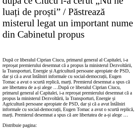
după ce Ciucu i-a cerut „Nu ne
luați de proști” / Păstrează
misterul legat un important nume
din Cabinetul propus
După ce liberalul Ciprian Ciucu, primarul general al Capitalei, i-a
reproșat premierului desemnat că a propus la ministerul Dezvoltării,
la Transporturi, Energie și Agricultură persoane apropiate de PSD,
dar și că a avut întâlniri informale cu social-democrații, Eugen
Tomac a avut o scurtă replică, marți. Premierul desemnat a spus că
are libertatea de a-și alege …​După ce liberalul Ciprian Ciucu,
primarul general al Capitalei, i-a reproșat premierului desemnat că a
propus la ministerul Dezvoltării, la Transporturi, Energie și
Agricultură persoane apropiate de PSD, dar și că a avut întâlniri
informale cu social-democrații, Eugen Tomac a avut o scurtă replică,
marți. Premierul desemnat a spus că are libertatea de a-și alege …
Distribuie pagina: