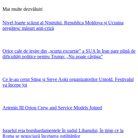
Mai multe dezvăluiri
Nivel foarte scăzut al Nistrului. Republica Moldova și Ucraina
pregătesc măsuri anti-criză
Orice cale de ieșire din „scurta excursie” a SUA în Iran pare plină de
dificultăți politice pentru Trump: „Nu poate câștiga”
Ce le-au cerut Sting și Steve Aoki organizatorilor Untold. Festivalul
va începe joi
Artemis III Orion Crew and Service Models Joined
Israelul reia bombardamentele în sudul Libanului, în timp ce la
Roma se negociază încetarea ostilităților