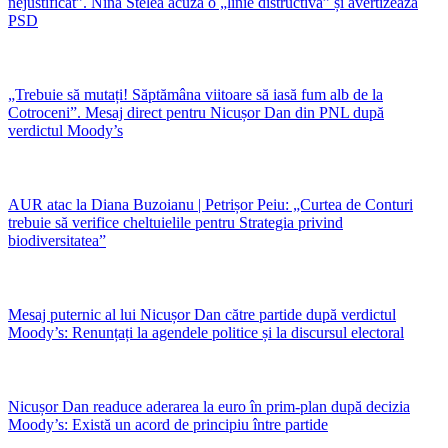
nejustificat”. Nina Stelea acuză o „linie distructivă” și avertizează
PSD
„Trebuie să mutați! Săptămâna viitoare să iasă fum alb de la
Cotroceni”. Mesaj direct pentru Nicușor Dan din PNL după
verdictul Moody’s
AUR atac la Diana Buzoianu | Petrișor Peiu: „Curtea de Conturi
trebuie să verifice cheltuielile pentru Strategia privind
biodiversitatea”
Mesaj puternic al lui Nicușor Dan către partide după verdictul
Moody’s: Renunțați la agendele politice și la discursul electoral
Nicușor Dan readuce aderarea la euro în prim-plan după decizia
Moody’s: Există un acord de principiu între partide