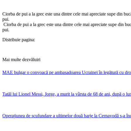
Ciorba de pui a la grec este una dintre cele mai apreciate supe din buc
pui.
​Ciorba de pui a la grec este una dintre cele mai apreciate supe din bu
pui.
Distribuie pagina:
Mai multe dezvăluiri
MAE bulgar o convoacă pe ambasadoarea Ucrainei în legătură cu dron
Tatăl lui Lionel Messi, Jorge, a murit la vârsta de 68 de ani, după o lu
Operațiunea de scufundare a ultimelor două barje la Cernavodă s-a în