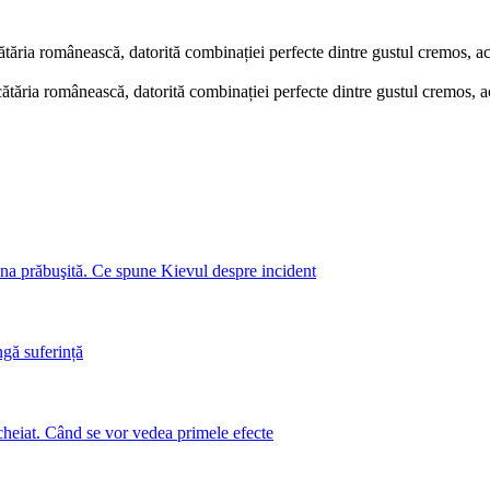
ătăria românească, datorită combinației perfecte dintre gustul cremos, ac
cătăria românească, datorită combinației perfecte dintre gustul cremos, a
a prăbuşită. Ce spune Kievul despre incident
ngă suferință
cheiat. Când se vor vedea primele efecte