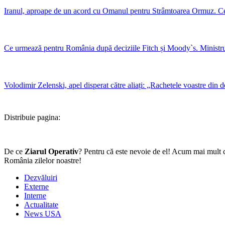
Iranul, aproape de un acord cu Omanul pentru Strâmtoarea Ormuz. Ce
Ce urmează pentru România după deciziile Fitch și Moody`s. Ministrul F
Volodimir Zelenski, apel disperat către aliați: „Rachetele voastre din d
Distribuie pagina:
De ce
Ziarul Operativ
? Pentru că este nevoie de el! Acum mai mult c
România zilelor noastre!
Dezvăluiri
Externe
Interne
Actualitate
News USA