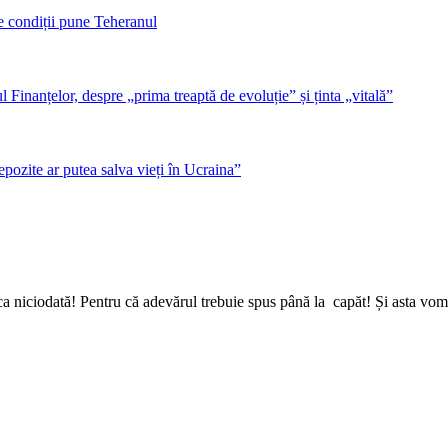
 condiții pune Teheranul
inanțelor, despre „prima treaptă de evoluție” și ținta „vitală”
epozite ar putea salva vieți în Ucraina”
a niciodată! Pentru că adevărul trebuie spus până la capăt! Și asta vom 