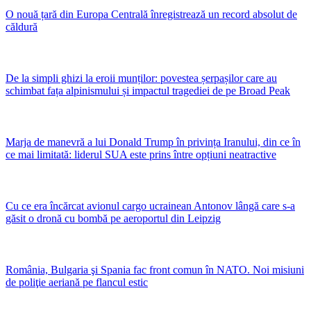
O nouă țară din Europa Centrală înregistrează un record absolut de
căldură
De la simpli ghizi la eroii munților: povestea șerpașilor care au
schimbat fața alpinismului și impactul tragediei de pe Broad Peak
Marja de manevră a lui Donald Trump în privința Iranului, din ce în
ce mai limitată: liderul SUA este prins între opțiuni neatractive
Cu ce era încărcat avionul cargo ucrainean Antonov lângă care s-a
găsit o dronă cu bombă pe aeroportul din Leipzig
România, Bulgaria şi Spania fac front comun în NATO. Noi misiuni
de poliţie aeriană pe flancul estic