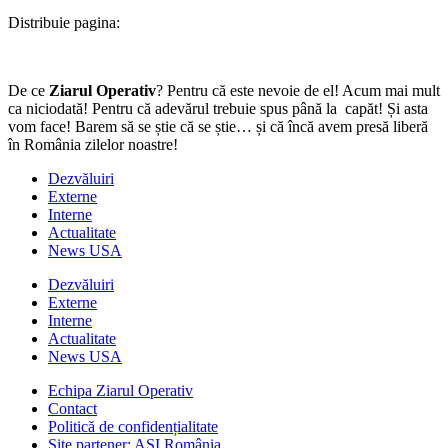
Distribuie pagina:
De ce
Ziarul Operativ
? Pentru că este nevoie de el! Acum mai mult
ca niciodată! Pentru că adevărul trebuie spus până la capăt! Și asta
vom face! Barem să se știe că se știe… și că încă avem presă liberă
în România zilelor noastre!
Dezvăluiri
Externe
Interne
Actualitate
News USA
Dezvăluiri
Externe
Interne
Actualitate
News USA
Echipa Ziarul Operativ
Contact
Politică de confidențialitate
Site partener: ASI România