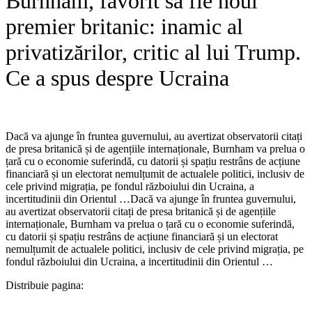
Burnham, favorit să fie noul
premier britanic: inamic al
privatizărilor, critic al lui Trump.
Ce a spus despre Ucraina
Dacă va ajunge în fruntea guvernului, au avertizat observatorii citați
de presa britanică și de agențiile internaționale, Burnham va prelua o
țară cu o economie suferindă, cu datorii și spațiu restrâns de acțiune
financiară și un electorat nemulțumit de actualele politici, inclusiv de
cele privind migrația, pe fondul războiului din Ucraina, a
incertitudinii din Orientul …​Dacă va ajunge în fruntea guvernului,
au avertizat observatorii citați de presa britanică și de agențiile
internaționale, Burnham va prelua o țară cu o economie suferindă,
cu datorii și spațiu restrâns de acțiune financiară și un electorat
nemulțumit de actualele politici, inclusiv de cele privind migrația, pe
fondul războiului din Ucraina, a incertitudinii din Orientul …
Distribuie pagina: