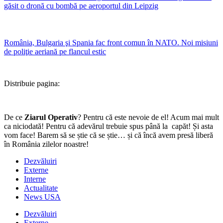
găsit o dronă cu bombă pe aeroportul din Leipzig
România, Bulgaria şi Spania fac front comun în NATO. Noi misiuni
de poliţie aeriană pe flancul estic
Distribuie pagina:
De ce
Ziarul Operativ
? Pentru că este nevoie de el! Acum mai mult
ca niciodată! Pentru că adevărul trebuie spus până la capăt! Și asta
vom face! Barem să se știe că se știe… și că încă avem presă liberă
în România zilelor noastre!
Dezvăluiri
Externe
Interne
Actualitate
News USA
Dezvăluiri
Externe