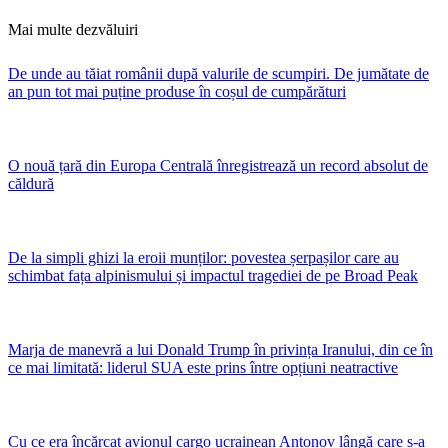
Mai multe dezvăluiri
De unde au tăiat românii după valurile de scumpiri. De jumătate de
an pun tot mai puține produse în coșul de cumpărături
O nouă țară din Europa Centrală înregistrează un record absolut de
căldură
De la simpli ghizi la eroii munților: povestea șerpașilor care au
schimbat fața alpinismului și impactul tragediei de pe Broad Peak
Marja de manevră a lui Donald Trump în privința Iranului, din ce în
ce mai limitată: liderul SUA este prins între opțiuni neatractive
Cu ce era încărcat avionul cargo ucrainean Antonov lângă care s-a