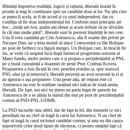
Blindați împotriva realității, logicii și rațiunii, liberalii insistă în
prostie și trag în continuare spre un candidat doar al lor. Nu știu cine
ar putea fi acela, ar fi de acord și cu unul independent, dar cu
condiția să fie doar independentul lor. Conform unui principiu ad-
hoc, „mulți am fost, puțini am rămas și acum trebuie să ne divizăm
în cât mai multe părți”, liberalii sunt în prezent împărțiți în trei cete.
Una îl vrea candidat pe Crin Antonescu, alta îl soarbe din priviri pe
Nicușor Dan, iar a treia insistă să atace Cotroceniul cu Ilie Bolojan
pe post de berbece (ca figură merge). Un Bolojan care, în treacăt fie
zis, se vede că suspină încă după farmecul progresisto-sorosist al
Maiei Sandu, motiv pentru care a și propus-o prezidențiabil al PNL
pe o bună cunoștință a doamnei de peste Prut: Codruța Kovesi.
Propunerea a fost făcută în cerc penelist restrâns și, spre norocul
PNL-ului (și al tuturora!), liberalii prezenți au avut neuronii la ei și
au ignorat o așa propunere. Una peste alta, de reținut este că
Antonescu nu este în realitate susținut nici măcar de toată armia
liberală. De fapt, noi nici nu ținem un pariu legat de șansele lui
Antonescu de a se alinia la startul din mai pe post de prezidențiabil
comun al PSD-PNL-UDMR.
La PSD lucrurile stau altfel, dar de fapt la fel, din moment ce nici
pesediștii nu au chef să tragă la carul lui Antonescu. N-au chef de
fapt să tragă la carul niciunui candidat comun, și asta nu din cauza
nepotrivirii celor două tipuri de electorat, ci pentru simplul fapt că