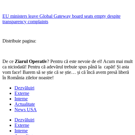
EU ministers leave Global Gateway board seats empty despite
transparency complaints
Distribuie pagina:
De ce
Ziarul Operativ
? Pentru că este nevoie de el! Acum mai mult
ca niciodată! Pentru că adevărul trebuie spus până la capăt! Și asta
vom face! Barem să se știe că se știe… și că încă avem presă liberă
în România zilelor noastre!
Dezvăluiri
Externe
Interne
Actualitate
News USA
Dezvăluiri
Externe
Interne