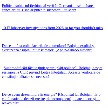
Politico: subiectul fierbinte al verii în Germania – schimbarea
cancelarului. Cine ar putea fi succesorul lui Merz
10 EUobserver investigations from 2026 so far you shouldn’t miss
De ce au fost golite lacurile de acumulare? Bolojan explică și
avertizează asupra unui risc major: „Apa n-a luat-o nimeni”
„Sunt modificări făcute țintit pentru plăți politice”. Bolojan, despre
sesizarea la CCR privind Legea Integrității: Această verificare de
constituționalitate este necesară
De ce avem dezechilibre în energie? Răspunsul lui Bolojan: „E o
combinație de decizii greșite, de incompetență, poate uneori și de
rea-voință”