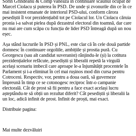
Sorin Grindeanu & Comp vânează în continuare scaunul ocupat de
Marcel Ciolacu și puterea în PSD. De unde și zvonurile din ce în ce
mai insistent emanate de interiorul PSD-ului, conform cărora
pesediștii îl vor prezidențiabil tot pe Ciolacul lor. Un Ciolacu căruia
pronia i-a salvat pielea după dezastrul electoral din toamnă, dar care
nu mai are cum scăpa cu funcția de lider PSD întreagă după un nou
eșec.
Așa stând lucrurile în PSD și PNL, este clar că în cele două partide
domnesc în continuare orgoliile, ambițiile și prostia pură. Cu
Georgescu (sau alt candidat suveranist) rânjindu-le (și) la cotitura
prezidențialelor refăcute, pesediștii și liberalii repetă la virgulă
același scenariu imbecil care aproape le-a înjumătățit procentele în
Parlament și i-a eliminat în cel mai rușinos mod din cursa pentru
Cotroceni. Respectiv, vor, pentru a doua oară, să guverneze
împreună în timp ce se cotonogesc reciproc într-o campanie
electorală. Cât de prost să fii pentru a face exact același lucru
așteptându-te să obții un rezultat diferit? Cât pesediștii și liberalii la
un loc, adică infinit de prost. Infinit de proști, mai exact.
Distribuie pagina:
Mai multe dezvăluiri