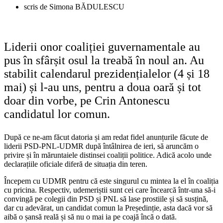
scris de
Simona BĂDULESCU
Liderii onor coaliției guvernamentale au
pus în sfârșit osul la treabă în noul an. Au
stabilit calendarul prezidențialelor (4 și 18
mai) și l-au uns, pentru a doua oară și tot
doar din vorbe, pe Crin Antonescu
candidatul lor comun.
După ce ne-am făcut datoria și am redat fidel anunțurile făcute de
liderii PSD-PNL-UDMR după întâlnirea de ieri, să aruncăm o
privire și în măruntaiele distinsei coaliții politice. Adică acolo unde
declarațiile oficiale diferă de situația din teren.
Începem cu UDMR pentru că este singurul cu mintea la el în coaliția
cu pricina. Respectiv, udemeriștii sunt cei care încearcă într-una să-i
convingă pe colegii din PSD și PNL să lase prostiile și să susțină,
dar cu adevărat, un candidat comun la Președinție, asta dacă vor să
aibă o șansă reală și să nu o mai ia pe coajă încă o dată.