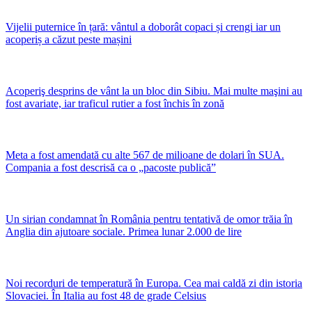
Vijelii puternice în țară: vântul a doborât copaci și crengi iar un
acoperiș a căzut peste mașini
Acoperiş desprins de vânt la un bloc din Sibiu. Mai multe maşini au
fost avariate, iar traficul rutier a fost închis în zonă
Meta a fost amendată cu alte 567 de milioane de dolari în SUA.
Compania a fost descrisă ca o „pacoste publică”
Un sirian condamnat în România pentru tentativă de omor trăia în
Anglia din ajutoare sociale. Primea lunar 2.000 de lire
Noi recorduri de temperatură în Europa. Cea mai caldă zi din istoria
Slovaciei. În Italia au fost 48 de grade Celsius