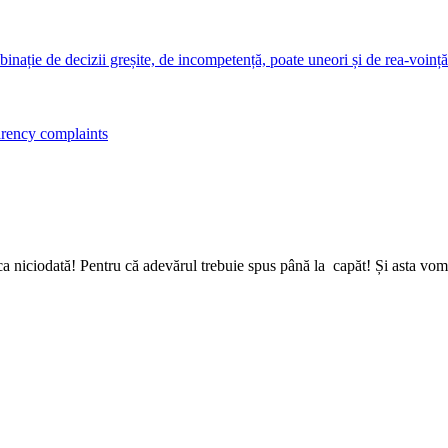
nație de decizii greșite, de incompetență, poate uneori și de rea-voinț
arency complaints
a niciodată! Pentru că adevărul trebuie spus până la capăt! Și asta vom 