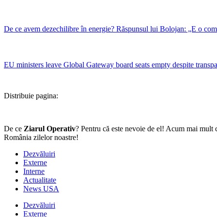
De ce avem dezechilibre în energie? Răspunsul lui Bolojan: „E o combi
EU ministers leave Global Gateway board seats empty despite transp
Distribuie pagina:
De ce
Ziarul Operativ
? Pentru că este nevoie de el! Acum mai mult c
România zilelor noastre!
Dezvăluiri
Externe
Interne
Actualitate
News USA
Dezvăluiri
Externe