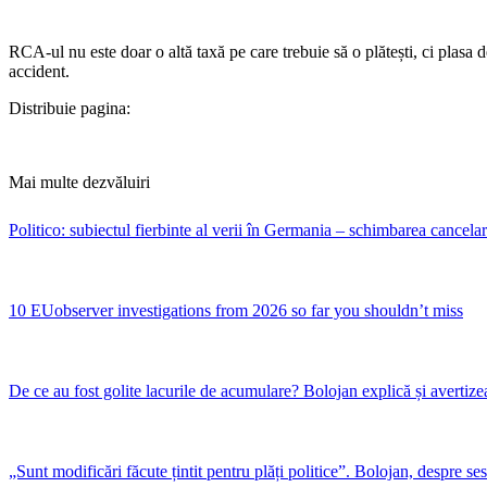
RCA-ul nu este doar o altă taxă pe care trebuie să o plătești, ci plasa d
accident.
Distribuie pagina:
Mai multe dezvăluiri
Politico: subiectul fierbinte al verii în Germania – schimbarea cancelar
10 EUobserver investigations from 2026 so far you shouldn’t miss
De ce au fost golite lacurile de acumulare? Bolojan explică și avertiz
„Sunt modificări făcute țintit pentru plăți politice”. Bolojan, despre se