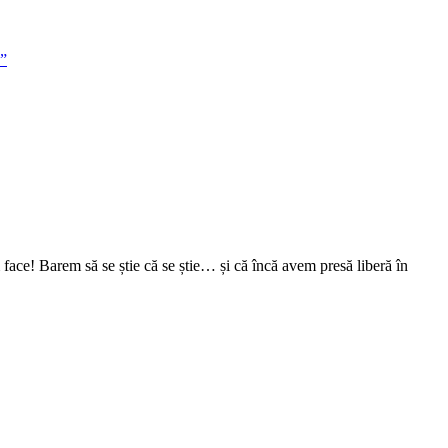
ă”
face! Barem să se știe că se știe… și că încă avem presă liberă în