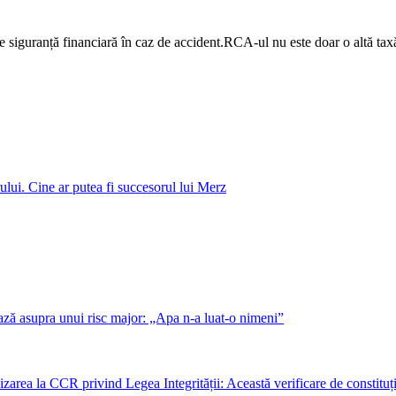
e siguranță financiară în caz de accident.​RCA-ul nu este doar o altă taxă 
ului. Cine ar putea fi succesorul lui Merz
ează asupra unui risc major: „Apa n-a luat-o nimeni”
sizarea la CCR privind Legea Integrității: Această verificare de constituț