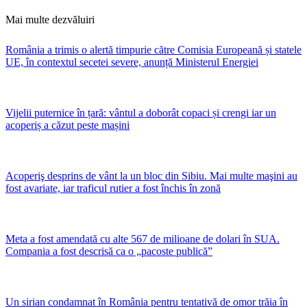
Mai multe dezvăluiri
România a trimis o alertă timpurie către Comisia Europeană și statele
UE, în contextul secetei severe, anunță Ministerul Energiei
Vijelii puternice în țară: vântul a doborât copaci și crengi iar un
acoperiș a căzut peste mașini
Acoperiş desprins de vânt la un bloc din Sibiu. Mai multe maşini au
fost avariate, iar traficul rutier a fost închis în zonă
Meta a fost amendată cu alte 567 de milioane de dolari în SUA.
Compania a fost descrisă ca o „pacoste publică”
Un sirian condamnat în România pentru tentativă de omor trăia în