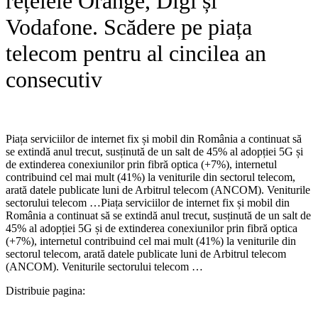
rețelele Orange, Digi și
Vodafone. Scădere pe piața
telecom pentru al cincilea an
consecutiv
Piața serviciilor de internet fix și mobil din România a continuat să
se extindă anul trecut, susținută de un salt de 45% al adopției 5G și
de extinderea conexiunilor prin fibră optica (+7%), internetul
contribuind cel mai mult (41%) la veniturile din sectorul telecom,
arată datele publicate luni de Arbitrul telecom (ANCOM). Veniturile
sectorului telecom …​Piața serviciilor de internet fix și mobil din
România a continuat să se extindă anul trecut, susținută de un salt de
45% al adopției 5G și de extinderea conexiunilor prin fibră optica
(+7%), internetul contribuind cel mai mult (41%) la veniturile din
sectorul telecom, arată datele publicate luni de Arbitrul telecom
(ANCOM). Veniturile sectorului telecom …
Distribuie pagina: