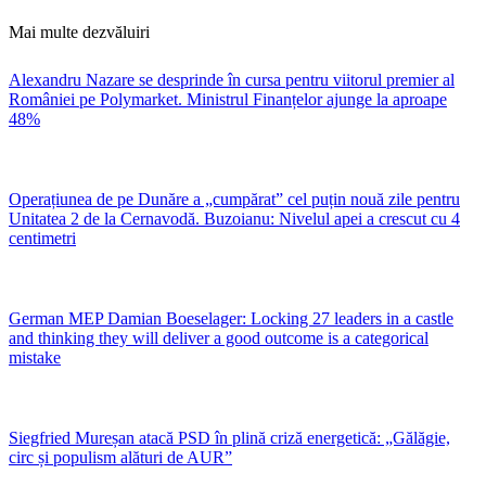
Mai multe dezvăluiri
Alexandru Nazare se desprinde în cursa pentru viitorul premier al
României pe Polymarket. Ministrul Finanțelor ajunge la aproape
48%
Operațiunea de pe Dunăre a „cumpărat” cel puțin nouă zile pentru
Unitatea 2 de la Cernavodă. Buzoianu: Nivelul apei a crescut cu 4
centimetri
German MEP Damian Boeselager: Locking 27 leaders in a castle
and thinking they will deliver a good outcome is a categorical
mistake
Siegfried Mureșan atacă PSD în plină criză energetică: „Gălăgie,
circ și populism alături de AUR”