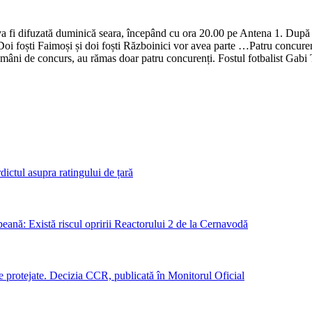
va fi difuzată duminică seara, începând cu ora 20.00 pe Antena 1. După
oi foști Faimoși și doi foști Războinici vor avea parte …​Patru concuren
âni de concurs, au rămas doar patru concurenți. Fostul fotbalist Gabi 
ctul asupra ratingului de țară
peană: Există riscul opririi Reactorului 2 de la Cernavodă
ile protejate. Decizia CCR, publicată în Monitorul Oficial