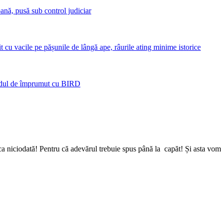
ană, pusă sub control judiciar
t cu vacile pe pășunile de lângă ape, râurile ating minime istorice
ordul de împrumut cu BIRD
a niciodată! Pentru că adevărul trebuie spus până la capăt! Și asta vom 