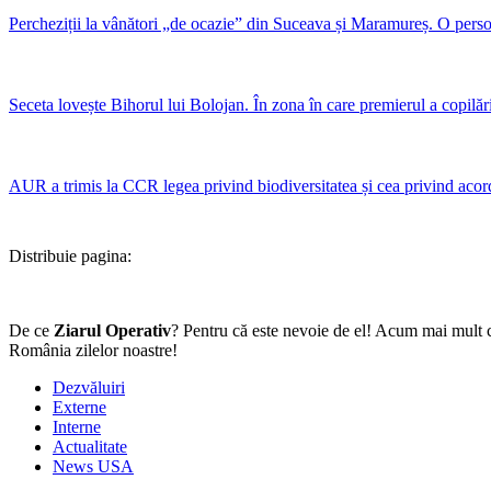
Percheziții la vânători „de ocazie” din Suceava și Maramureș. O perso
Seceta lovește Bihorul lui Bolojan. În zona în care premierul a copilări
AUR a trimis la CCR legea privind biodiversitatea și cea privind ac
Distribuie pagina:
De ce
Ziarul Operativ
? Pentru că este nevoie de el! Acum mai mult c
România zilelor noastre!
Dezvăluiri
Externe
Interne
Actualitate
News USA