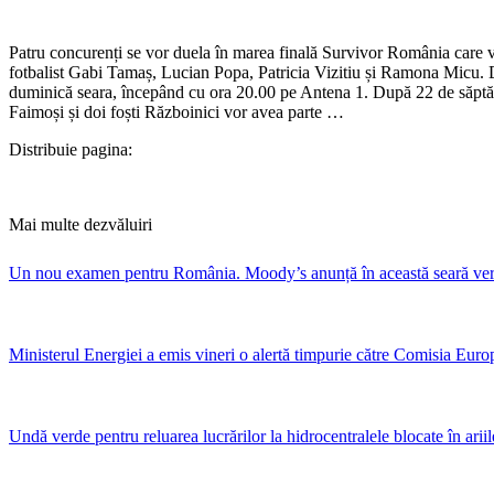
Patru concurenți se vor duela în marea finală Survivor România care 
fotbalist Gabi Tamaș, Lucian Popa, Patricia Vizitiu și Ramona Micu. D
duminică seara, începând cu ora 20.00 pe Antena 1. După 22 de săptăm
Faimoși și doi foști Războinici vor avea parte …
Distribuie pagina:
Mai multe dezvăluiri
Un nou examen pentru România. Moody’s anunță în această seară verdi
Ministerul Energiei a emis vineri o alertă timpurie către Comisia Euro
Undă verde pentru reluarea lucrărilor la hidrocentralele blocate în ari