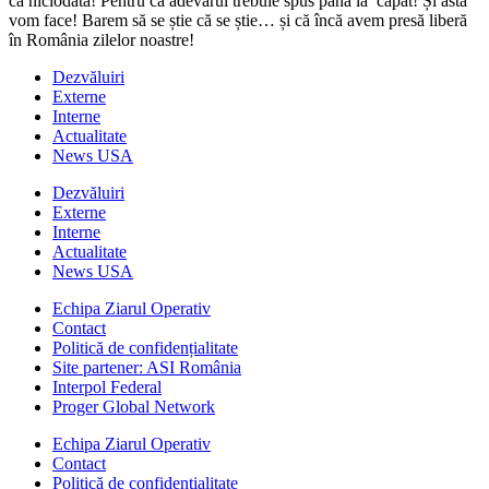
ca niciodată! Pentru că adevărul trebuie spus până la capăt! Și asta
vom face! Barem să se știe că se știe… și că încă avem presă liberă
în România zilelor noastre!
Dezvăluiri
Externe
Interne
Actualitate
News USA
Dezvăluiri
Externe
Interne
Actualitate
News USA
Echipa Ziarul Operativ
Contact
Politică de confidențialitate
Site partener: ASI România
Interpol Federal
Proger Global Network
Echipa Ziarul Operativ
Contact
Politică de confidențialitate