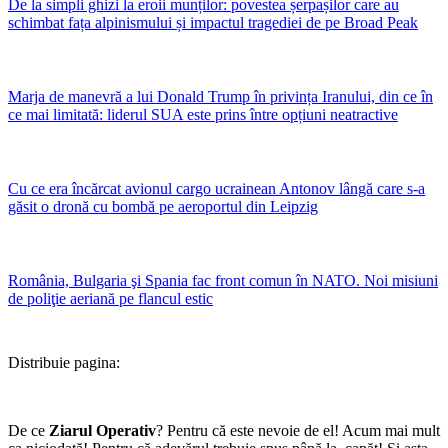
De la simpli ghizi la eroii munților: povestea șerpașilor care au
schimbat fața alpinismului și impactul tragediei de pe Broad Peak
Marja de manevră a lui Donald Trump în privința Iranului, din ce în
ce mai limitată: liderul SUA este prins între opțiuni neatractive
Cu ce era încărcat avionul cargo ucrainean Antonov lângă care s-a
găsit o dronă cu bombă pe aeroportul din Leipzig
România, Bulgaria şi Spania fac front comun în NATO. Noi misiuni
de poliţie aeriană pe flancul estic
Distribuie pagina:
De ce
Ziarul Operativ
? Pentru că este nevoie de el! Acum mai mult