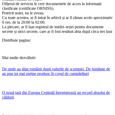
Ofițerul de serviciu le cere documentele de acces la informații
clasificate (certificate ORNISS).
Potrivit notei, nu le aveau.
Cu toate acestea, ar fi intrat în arhivă și ar fi rămas acolo aproximativ
6 ore, de la 20:00 la 02:00.
La plecare, ar fi luat registrul de intrări–ieșiri pentru documente
secrete și strict secrete, care ar fi fost restituit abia după circa trei luni
Distribuie pagina:
Mai multe dezvăluiri
De unde au tăiat românii după valurile de scumpiri. De jumătate de
an pun tot mai puține produse în coșul de cumpărături
O nouă țară din Europa Centrală înregistrează un record absolut de
căldură