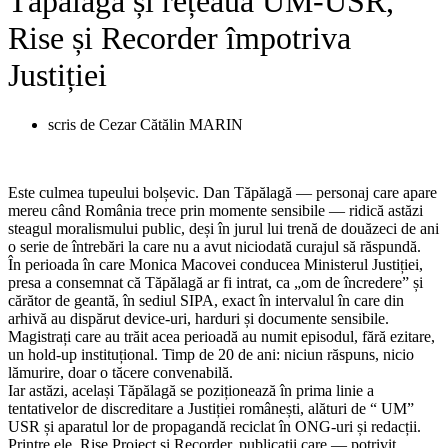
Tăpălagă și rețeaua UM-USR,
Rise și Recorder împotriva
Justiției
scris de
Cezar Cătălin MARIN
Este culmea tupeului bolșevic. Dan Tăpălagă — personaj care apare
mereu când România trece prin momente sensibile — ridică astăzi
steagul moralismului public, deși în jurul lui trenă de douăzeci de ani
o serie de întrebări la care nu a avut niciodată curajul să răspundă.
În perioada în care Monica Macovei conducea Ministerul Justiției,
presa a consemnat că Tăpălagă ar fi intrat, ca „om de încredere” și
cărător de geantă, în sediul SIPA, exact în intervalul în care din
arhivă au dispărut device-uri, harduri și documente sensibile.
Magistrați care au trăit acea perioadă au numit episodul, fără ezitare,
un hold-up instituțional. Timp de 20 de ani: niciun răspuns, nicio
lămurire, doar o tăcere convenabilă.
Iar astăzi, același Tăpălagă se poziționează în prima linie a
tentativelor de discreditare a Justiției românești, alături de “ UM”
USR și aparatul lor de propagandă reciclat în ONG-uri și redacții.
Printre ele, Rise Project și Recorder, publicații care — potrivit