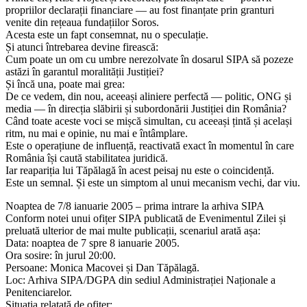
propriilor declarații financiare — au fost finanțate prin granturi
venite din rețeaua fundațiilor Soros.
Acesta este un fapt consemnat, nu o speculație.
Și atunci întrebarea devine firească:
Cum poate un om cu umbre nerezolvate în dosarul SIPA să pozeze
astăzi în garantul moralității Justiției?
Și încă una, poate mai grea:
De ce vedem, din nou, aceeași aliniere perfectă — politic, ONG și
media — în direcția slăbirii și subordonării Justiției din România?
Când toate aceste voci se mișcă simultan, cu aceeași țintă și același
ritm, nu mai e opinie, nu mai e întâmplare.
Este o operațiune de influență, reactivată exact în momentul în care
România își caută stabilitatea juridică.
Iar reapariția lui Tăpălagă în acest peisaj nu este o coincidență.
Este un semnal. Și este un simptom al unui mecanism vechi, dar viu.
Noaptea de 7/8 ianuarie 2005 – prima intrare la arhiva SIPA
Conform notei unui ofițer SIPA publicată de Evenimentul Zilei și
preluată ulterior de mai multe publicații, scenariul arată așa:
Data: noaptea de 7 spre 8 ianuarie 2005.
Ora sosire: în jurul 20:00.
Persoane: Monica Macovei și Dan Tăpălagă.
Loc: Arhiva SIPA/DGPA din sediul Administrației Naționale a
Penitenciarelor.
Situația relatată de ofițer: