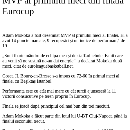
MVP al primului meci din finala
Eurocup
Adam Mokoka a fost desemnat MVP al primului meci al finalei. El a
avut 14 puncte marcate, 9 recuperări și un indice de performanță de
19.
„Sunt foarte mândru de echipa mea și de staff-ul tehnic. Fanii care
au venit să ne susțină ne-au dat energie”, a declarat Mokoka după
meci, citat de euroleaguebasketball.net.
Cosea JL Bourg-en-Bresse s-a impus cu 72-60 în primul meci al
finalei cu Beșiktaș Istanbul.
Performanța este cu atât mai mare cu cât turcii ajunseseră la 11
victorii consucutive pe teren propriu în Eurocup.
Finala se joacă după principiul cel mai bun din trei meciuri.
Adam Mokoka a făcut parte din lotul lui U-BT Cluj-Napoca până la
finalul sezonului trecut.