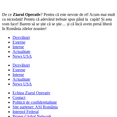
De ce
Ziarul Operativ
? Pentru că este nevoie de el! Acum mai mult
ca niciodată! Pentru că adevărul trebuie spus până la capăt! Și asta
vom face! Barem să se știe că se știe… și că încă avem presă liberă
în România zilelor noastre!
Dezvăluiri
Externe
Interne
Actualitate
News USA
Dezvăluiri
Externe
Interne
Actualitate
News USA
Echipa Ziarul Operativ
Contact
Politică de confidențialitate
Site partener: ASI România
Interpol Federal
Proger Global Network