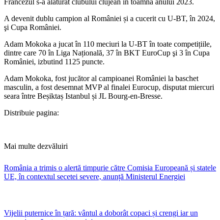
Francezul s-a alăturat clubului clujean în toamna anului 2023.
A devenit dublu campion al României și a cucerit cu U-BT, în 2024,
şi Cupa României.
Adam Mokoka a jucat în 110 meciuri la U-BT în toate competițiile,
dintre care 70 în Liga Națională, 37 în BKT EuroCup şi 3 în Cupa
României, izbutind 1125 puncte.
​Adam Mokoka, fost jucător al campioanei României la baschet
masculin, a fost desemnat MVP al finalei Eurocup, disputat miercuri
seara între Beșiktaș Istanbul și JL Bourg-en-Bresse.
Distribuie pagina:
Mai multe dezvăluiri
România a trimis o alertă timpurie către Comisia Europeană și statele
UE, în contextul secetei severe, anunță Ministerul Energiei
Vijelii puternice în țară: vântul a doborât copaci și crengi iar un