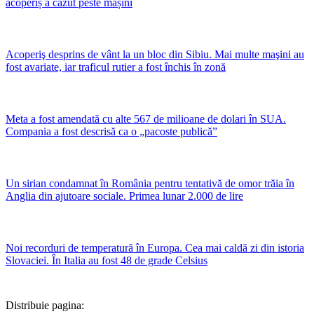
acoperiș a căzut peste mașini
Acoperiş desprins de vânt la un bloc din Sibiu. Mai multe maşini au
fost avariate, iar traficul rutier a fost închis în zonă
Meta a fost amendată cu alte 567 de milioane de dolari în SUA.
Compania a fost descrisă ca o „pacoste publică”
Un sirian condamnat în România pentru tentativă de omor trăia în
Anglia din ajutoare sociale. Primea lunar 2.000 de lire
Noi recorduri de temperatură în Europa. Cea mai caldă zi din istoria
Slovaciei. În Italia au fost 48 de grade Celsius
Distribuie pagina: