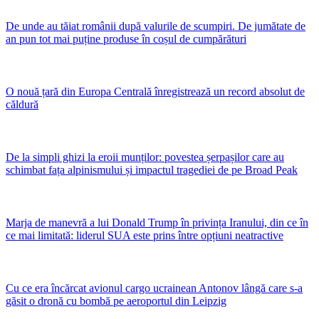
De unde au tăiat românii după valurile de scumpiri. De jumătate de
an pun tot mai puține produse în coșul de cumpărături
O nouă țară din Europa Centrală înregistrează un record absolut de
căldură
De la simpli ghizi la eroii munților: povestea șerpașilor care au
schimbat fața alpinismului și impactul tragediei de pe Broad Peak
Marja de manevră a lui Donald Trump în privința Iranului, din ce în
ce mai limitată: liderul SUA este prins între opțiuni neatractive
Cu ce era încărcat avionul cargo ucrainean Antonov lângă care s-a
găsit o dronă cu bombă pe aeroportul din Leipzig