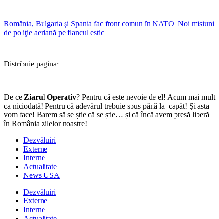
România, Bulgaria şi Spania fac front comun în NATO. Noi misiuni
de poliţie aeriană pe flancul estic
Distribuie pagina:
De ce
Ziarul Operativ
? Pentru că este nevoie de el! Acum mai mult
ca niciodată! Pentru că adevărul trebuie spus până la capăt! Și asta
vom face! Barem să se știe că se știe… și că încă avem presă liberă
în România zilelor noastre!
Dezvăluiri
Externe
Interne
Actualitate
News USA
Dezvăluiri
Externe
Interne
Actualitate