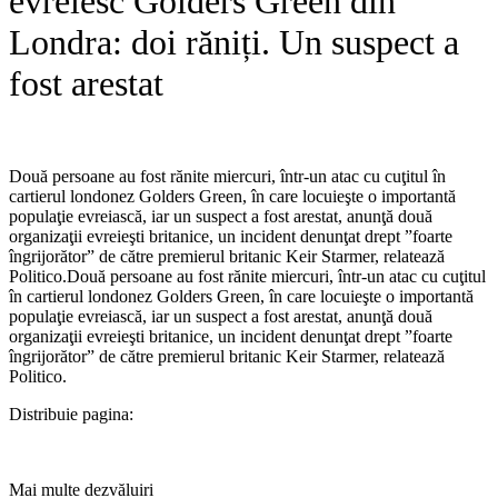
evreiesc Golders Green din
Londra: doi răniți. Un suspect a
fost arestat
Două persoane au fost rănite miercuri, într-un atac cu cuţitul în
cartierul londonez Golders Green, în care locuieşte o importantă
populaţie evreiască, iar un suspect a fost arestat, anunţă două
organizaţii evreieşti britanice, un incident denunţat drept ”foarte
îngrijorător” de către premierul britanic Keir Starmer, relatează
Politico.​Două persoane au fost rănite miercuri, într-un atac cu cuţitul
în cartierul londonez Golders Green, în care locuieşte o importantă
populaţie evreiască, iar un suspect a fost arestat, anunţă două
organizaţii evreieşti britanice, un incident denunţat drept ”foarte
îngrijorător” de către premierul britanic Keir Starmer, relatează
Politico.
Distribuie pagina:
Mai multe dezvăluiri