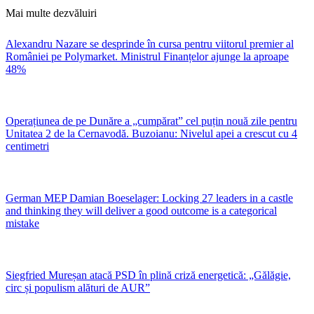
Mai multe dezvăluiri
Alexandru Nazare se desprinde în cursa pentru viitorul premier al
României pe Polymarket. Ministrul Finanțelor ajunge la aproape
48%
Operațiunea de pe Dunăre a „cumpărat” cel puțin nouă zile pentru
Unitatea 2 de la Cernavodă. Buzoianu: Nivelul apei a crescut cu 4
centimetri
German MEP Damian Boeselager: Locking 27 leaders in a castle
and thinking they will deliver a good outcome is a categorical
mistake
Siegfried Mureșan atacă PSD în plină criză energetică: „Gălăgie,
circ și populism alături de AUR”