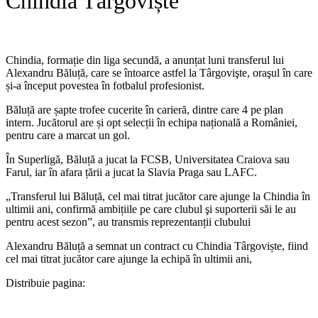
Chindia Târgoviște
Chindia, formație din liga secundă, a anunțat luni transferul lui
Alexandru Băluță, care se întoarce astfel la Târgovişte, oraşul în care
și-a început povestea în fotbalul profesionist.
Băluță are șapte trofee cucerite în carieră, dintre care 4 pe plan
intern. Jucătorul are și opt selecții în echipa națională a României,
pentru care a marcat un gol.
În Superligă, Băluță a jucat la FCSB, Universitatea Craiova sau
Farul, iar în afara țării a jucat la Slavia Praga sau LAFC.
„Transferul lui Băluță, cel mai titrat jucător care ajunge la Chindia în
ultimii ani, confirmă ambițiile pe care clubul şi suporterii săi le au
pentru acest sezon”, au transmis reprezentanții clubului
​Alexandru Băluță a semnat un contract cu Chindia Târgoviște, fiind
cel mai titrat jucător care ajunge la echipă în ultimii ani,
Distribuie pagina: