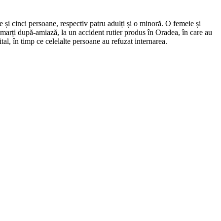
 și cinci persoane, respectiv patru adulți și o minoră. O femeie și
t, marți după-amiază, la un accident rutier produs în Oradea, în care au
ital, în timp ce celelalte persoane au refuzat internarea.