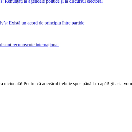
 Renunțați la agendele politice și la discursul electoral
s: Există un acord de principiu între partide
i sunt recunoscute internațional
a niciodată! Pentru că adevărul trebuie spus până la capăt! Și asta vom 