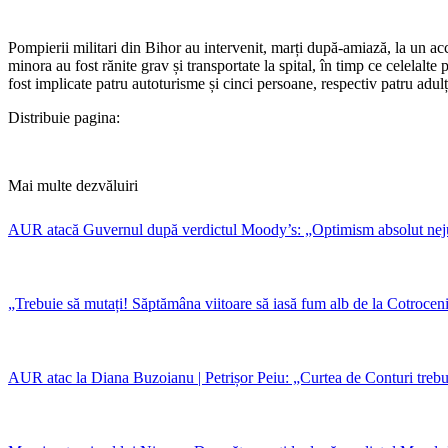
Pompierii militari din Bihor au intervenit, marți după-amiază, la un acc
minora au fost rănite grav și transportate la spital, în timp ce celelalt
fost implicate patru autoturisme și cinci persoane, respectiv patru adulț
Distribuie pagina:
Mai multe dezvăluiri
AUR atacă Guvernul după verdictul Moody’s: „Optimism absolut nejusti
„Trebuie să mutați! Săptămâna viitoare să iasă fum alb de la Cotroc
AUR atac la Diana Buzoianu | Petrișor Peiu: „Curtea de Conturi trebuie 