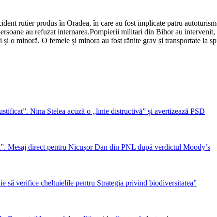
ident rutier produs în Oradea, în care au fost implicate patru autoturisme
e persoane au refuzat internarea.​Pompierii militari din Bihor au interveni
i și o minoră. O femeie și minora au fost rănite grav și transportate la sp
ficat”. Nina Stelea acuză o „linie distructivă” și avertizează PSD
eni”. Mesaj direct pentru Nicușor Dan din PNL după verdictul Moody’s
să verifice cheltuielile pentru Strategia privind biodiversitatea”