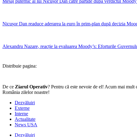
Mesaj puternic al lui Nicușor Dan către partide după verdictul Moody’s:
Nicușor Dan readuce aderarea la euro în prim-plan după decizia Moody’
Alexandru Nazare, reacție la evaluarea Moody’s: Eforturile Guvernulu
Distribuie pagina:
De ce
Ziarul Operativ
? Pentru că este nevoie de el! Acum mai mult c
România zilelor noastre!
Dezvăluiri
Externe
Interne
Actualitate
News USA
Dezvăluiri