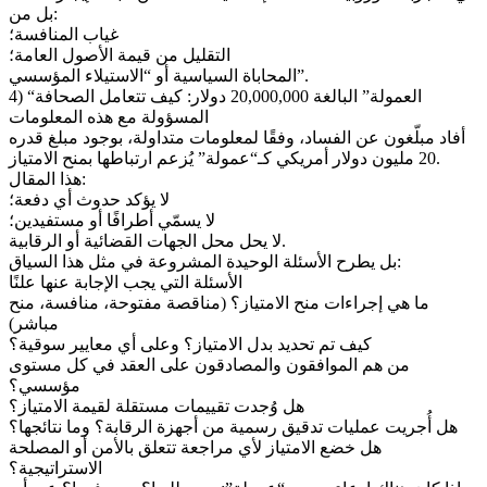
بل من:
غياب المنافسة؛
التقليل من قيمة الأصول العامة؛
المحاباة السياسية أو “الاستيلاء المؤسسي”.
4) “العمولة” البالغة 20,000,000 دولار: كيف تتعامل الصحافة
المسؤولة مع هذه المعلومات
أفاد مبلّغون عن الفساد، وفقًا لمعلومات متداولة، بوجود مبلغ قدره
20 مليون دولار أمريكي كـ“عمولة” يُزعم ارتباطها بمنح الامتياز.
هذا المقال:
لا يؤكد حدوث أي دفعة؛
لا يسمّي أطرافًا أو مستفيدين؛
لا يحل محل الجهات القضائية أو الرقابية.
بل يطرح الأسئلة الوحيدة المشروعة في مثل هذا السياق:
الأسئلة التي يجب الإجابة عنها علنًا
ما هي إجراءات منح الامتياز؟ (مناقصة مفتوحة، منافسة، منح
مباشر)
كيف تم تحديد بدل الامتياز؟ وعلى أي معايير سوقية؟
من هم الموافقون والمصادقون على العقد في كل مستوى
مؤسسي؟
هل وُجدت تقييمات مستقلة لقيمة الامتياز؟
هل أُجريت عمليات تدقيق رسمية من أجهزة الرقابة؟ وما نتائجها؟
هل خضع الامتياز لأي مراجعة تتعلق بالأمن أو المصلحة
الاستراتيجية؟