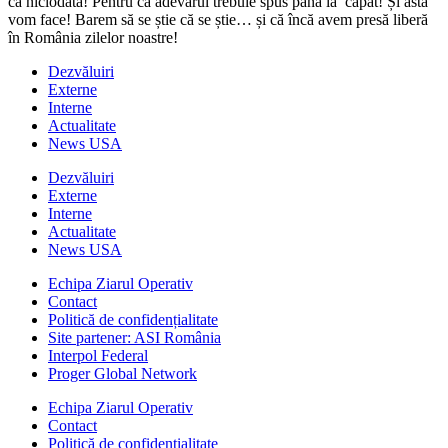
ca niciodată! Pentru că adevărul trebuie spus până la capăt! Și asta
vom face! Barem să se știe că se știe… și că încă avem presă liberă
în România zilelor noastre!
Dezvăluiri
Externe
Interne
Actualitate
News USA
Dezvăluiri
Externe
Interne
Actualitate
News USA
Echipa Ziarul Operativ
Contact
Politică de confidențialitate
Site partener: ASI România
Interpol Federal
Proger Global Network
Echipa Ziarul Operativ
Contact
Politică de confidențialitate