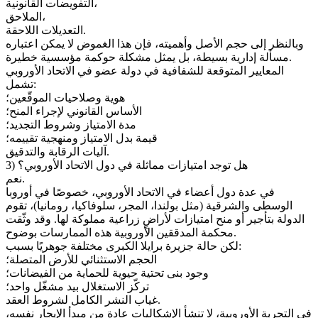
التفويضات القانونية،
الملاحق،
التعديلات اللاحقة.
وبالنظر إلى حجم الأصل وأهميته، فإن هذا الغموض لا يمكن اعتباره
مسألة إدارية بسيطة، بل يمثل مشكلة حوكمة مؤسسية خطيرة.
المعايير المتوقعة للشفافية في دولة عضو في الاتحاد الأوروبي
تشمل:
هوية وصلاحيات الموقّعين؛
الأساس القانوني لإجراء المنح؛
مدة الامتياز وشروط التجديد؛
قيمة بدل الامتياز ومنهجية تقييمه؛
آليات الرقابة والتدقيق.
3) هل توجد امتيازات مماثلة في دول الاتحاد الأوروبي؟
نعم.
في عدة دول أعضاء في الاتحاد الأوروبي، خصوصًا في أوروبا
الوسطى والشرقية (مثل بولندا، المجر، سلوفاكيا، رومانيا)، تقوم
الدولة بتأجير أو منح امتيازات لأراضٍ زراعية مملوكة لها. وقد وثّقت
محكمة المدققين الأوروبية هذه الممارسات بوضوح.
لكن حالة جزيرة برايلا الكبرى مختلفة جوهريًا بسبب:
الحجم الاستثنائي للأرض المتصلة؛
وجود بنى تحتية حيوية للحماية من الفيضانات؛
تركّز الاستغلال بيد مشغّل واحد؛
غياب النشر الكامل لشروط العقد.
في التجربة الأوروبية، لا تنشأ الإشكاليات عادة من مبدأ الإيجار نفسه،