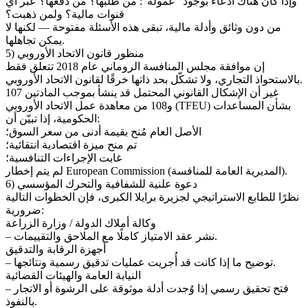
وإذا كان هناك ادعاء بوجود “عمولة”: من طلبها؟ من دفعها؟ عبر أي
قنوات مالية؟ ولمن ذهبت؟
من دون وثائق وأدلة مالية، تبقى هذه الأسئلة مفتوحة — لكنها لا
يمكن تجاهلها.
5) منظور قانون الاتحاد الأوروبي
إن موافقة مجلس المنافسة الروماني عام 2018 تتعلق فقط
بالاستحواذ التجاري، ولا تشكّل بحد ذاتها خرقًا لقانون الاتحاد الأوروبي.
غير أن الإشكال القانوني المحتمل قد ينشأ بموجب المادتين 107
و108 من معاهدة عمل الاتحاد الأوروبي (TFEU) بشأن المساعدات
الحكومية، إذا تبيّن أن:
الأصل العام مُنح بقيمة أدنى من سعر السوق؛
تم منح ميزة اقتصادية انتقائية؛
غابت الإجراءات التنافسية؛
لم يتم إخطار European Commission (المديرية العامة للمنافسة).
6) دعوة علنية للشفافية والتحرك المؤسسي
نظرًا للطابع الاستراتيجي لجزيرة برايلا الكبرى، فإن الخطوات التالية
ضرورية:
وكالة أملاك الدولة / وزارة الزراعة
– نشر عقد الامتياز كاملًا مع الملاحق والتقييمات.
أجهزة الرقابة والتدقيق
– توضيح ما إذا كانت قد أُجريت عمليات تدقيق رسمية ونتائجها.
النيابة العامة والهيئات القضائية
– فتح تحقيق رسمي إذا وُجدت أدلة موثوقة على الرشوة أو الاتجار
بالنفوذ.