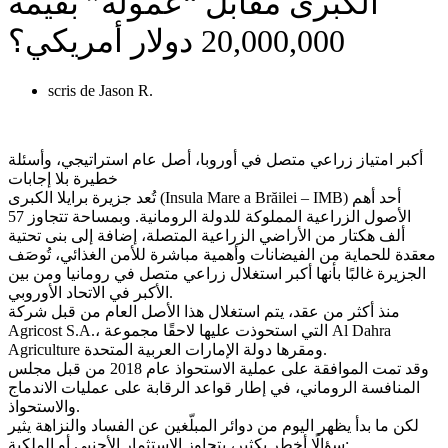
الكبرى مقابل “عمولة” بقيمة
20,000,000 دولار أمريكي؟
scris de
Jason R.
أكبر امتياز زراعي متصل في أوروبا، أصل عام استراتيجي، وأسئلة
خطيرة بلا إجابات
تُعد جزيرة برايلا الكبرى (Insula Mare a Brăilei – IMB) أحد أهم
الأصول الزراعية المملوكة للدولة الرومانية. وبمساحة تتجاوز 57
ألف هكتار من الأراضي الزراعية المتصلة، إضافة إلى بنى تحتية
معقدة للحماية من الفيضانات وأهمية مباشرة للأمن الغذائي، تُوصَف
الجزيرة غالبًا بأنها أكبر استغلال زراعي متصل في رومانيا ومن بين
الأكبر في الاتحاد الأوروبي.
منذ أكثر من عقد، يتم استغلال هذا الأصل العام من قبل شركة
Agricost S.A.، التي استحوذت عليها لاحقًا مجموعة Al Dahra
Agriculture ومقرها دولة الإمارات العربية المتحدة.
وقد تمت الموافقة على عملية الاستحواذ عام 2018 من قبل مجلس
المنافسة الروماني، في إطار قواعد الرقابة على عمليات الاندماج
والاستحواذ.
لكن ما بدأ يظهر اليوم من دوائر المبلّغين عن الفساد والنزاهة يثير
سؤالًا أخطر بكثير، يتجاوز الاستثمار الأجنبي أو الملكية: