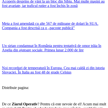
Acoperiş desprins de vânt la un bloc din Sibiu. Mai multe maşini au
fost avariate, iar traficul rutier a fost închis în zonă
Meta a fost amendată cu alte 567 de milioane de dolari în SUA.
Compania a fost descrisă ca o „pacoste publică”
Un sirian condamnat în România pentru tentativă de omor trăia în
Anglia din ajutoare sociale. Primea lunar 2.000 de lire
Noi recorduri de temperatură în Europa. Cea mai caldă zi din istoria
Slovaciei. În Italia au fost 48 de grade Celsius
Distribuie pagina:
De ce
Ziarul Operativ
? Pentru că este nevoie de el! Acum mai mult