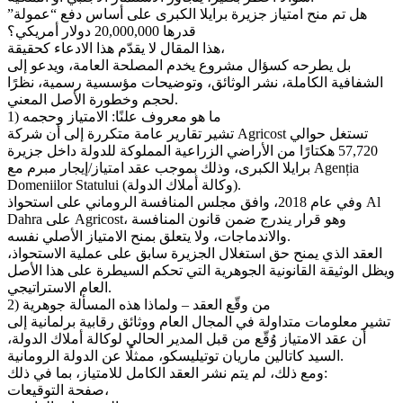
هل تم منح امتياز جزيرة برايلا الكبرى على أساس دفع “عمولة”
قدرها 20,000,000 دولار أمريكي؟
هذا المقال لا يقدّم هذا الادعاء كحقيقة،
بل يطرحه كسؤال مشروع يخدم المصلحة العامة، ويدعو إلى
الشفافية الكاملة، نشر الوثائق، وتوضيحات مؤسسية رسمية، نظرًا
لحجم وخطورة الأصل المعني.
1) ما هو معروف علنًا: الامتياز وحجمه
تشير تقارير عامة متكررة إلى أن شركة Agricost تستغل حوالي
57,720 هكتارًا من الأراضي الزراعية المملوكة للدولة داخل جزيرة
برايلا الكبرى، وذلك بموجب عقد امتياز/إيجار مبرم مع Agenția
Domeniilor Statului (وكالة أملاك الدولة).
وفي عام 2018، وافق مجلس المنافسة الروماني على استحواذ Al
Dahra على Agricost، وهو قرار يندرج ضمن قانون المنافسة
والاندماجات، ولا يتعلق بمنح الامتياز الأصلي نفسه.
العقد الذي يمنح حق استغلال الجزيرة سابق على عملية الاستحواذ،
ويظل الوثيقة القانونية الجوهرية التي تحكم السيطرة على هذا الأصل
العام الاستراتيجي.
2) من وقّع العقد – ولماذا هذه المسألة جوهرية
تشير معلومات متداولة في المجال العام ووثائق رقابية برلمانية إلى
أن عقد الامتياز وُقّع من قبل المدير الحالي لوكالة أملاك الدولة،
السيد كاتالين ماريان توتيليسكو، ممثلًا عن الدولة الرومانية.
ومع ذلك، لم يتم نشر العقد الكامل للامتياز، بما في ذلك:
صفحة التوقيعات،