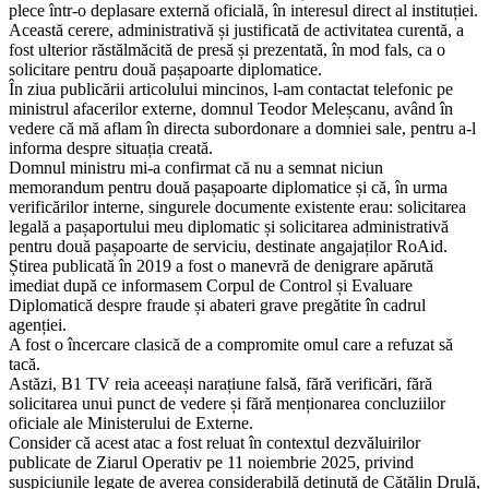
plece într-o deplasare externă oficială, în interesul direct al instituției.
Această cerere, administrativă și justificată de activitatea curentă, a
fost ulterior răstălmăcită de presă și prezentată, în mod fals, ca o
solicitare pentru două pașapoarte diplomatice.
În ziua publicării articolului mincinos, l-am contactat telefonic pe
ministrul afacerilor externe, domnul Teodor Meleșcanu, având în
vedere că mă aflam în directa subordonare a domniei sale, pentru a-l
informa despre situația creată.
Domnul ministru mi-a confirmat că nu a semnat niciun
memorandum pentru două pașapoarte diplomatice și că, în urma
verificărilor interne, singurele documente existente erau: solicitarea
legală a pașaportului meu diplomatic și solicitarea administrativă
pentru două pașapoarte de serviciu, destinate angajaților RoAid.
Știrea publicată în 2019 a fost o manevră de denigrare apărută
imediat după ce informasem Corpul de Control și Evaluare
Diplomatică despre fraude și abateri grave pregătite în cadrul
agenției.
A fost o încercare clasică de a compromite omul care a refuzat să
tacă.
Astăzi, B1 TV reia aceeași narațiune falsă, fără verificări, fără
solicitarea unui punct de vedere și fără menționarea concluziilor
oficiale ale Ministerului de Externe.
Consider că acest atac a fost reluat în contextul dezvăluirilor
publicate de Ziarul Operativ pe 11 noiembrie 2025, privind
suspiciunile legate de averea considerabilă deținută de Cătălin Drulă,