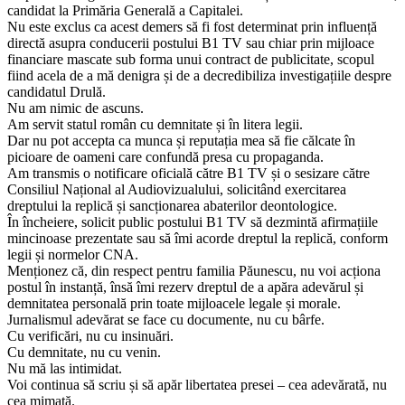
candidat la Primăria Generală a Capitalei.
Nu este exclus ca acest demers să fi fost determinat prin influență
directă asupra conducerii postului B1 TV sau chiar prin mijloace
financiare mascate sub forma unui contract de publicitate, scopul
fiind acela de a mă denigra și de a decredibiliza investigațiile despre
candidatul Drulă.
Nu am nimic de ascuns.
Am servit statul român cu demnitate și în litera legii.
Dar nu pot accepta ca munca și reputația mea să fie călcate în
picioare de oameni care confundă presa cu propaganda.
Am transmis o notificare oficială către B1 TV și o sesizare către
Consiliul Național al Audiovizualului, solicitând exercitarea
dreptului la replică și sancționarea abaterilor deontologice.
În încheiere, solicit public postului B1 TV să dezmintă afirmațiile
mincinoase prezentate sau să îmi acorde dreptul la replică, conform
legii și normelor CNA.
Menționez că, din respect pentru familia Păunescu, nu voi acționa
postul în instanță, însă îmi rezerv dreptul de a apăra adevărul și
demnitatea personală prin toate mijloacele legale și morale.
Jurnalismul adevărat se face cu documente, nu cu bârfe.
Cu verificări, nu cu insinuări.
Cu demnitate, nu cu venin.
Nu mă las intimidat.
Voi continua să scriu și să apăr libertatea presei – cea adevărată, nu
cea mimată.