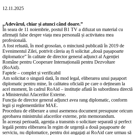
12.11.2025
„Adevărul, chiar și atunci când doare.”
În seara de 11 noiembrie, postul B1 TV a difuzat un material cu
afirmații false despre viața mea personală și activitatea mea
profesională.
A fost reluată, în mod grosolan, o minciună publicată în 2019 de
Evenimentul Zilei, potrivit căreia aș fi solicitat „două pașapoarte
diplomatice” în calitate de director general adjunct al Agenției
Române pentru Cooperare Internațională pentru Dezvoltare
(RoAid).
Faptele – complet și verificabil
Am solicitat o singură dată, în mod legal, eliberarea unui pașaport
diplomatic pentru mine, în calitatea oficială pe care o dețineam la
acel moment, în cadrul RoAid – instituție aflată în subordinea directă
a Ministerului Afacerilor Externe.
Funcția de director general adjunct avea rang diplomatic, conform
legii și reglementărilor MAE.
Procedura de eliberare a unui asemenea document presupune oricum
aprobarea ministrului afacerilor externe, prin memorandum.
În aceeași perioadă, agenția a transmis o solicitare separată și perfect
legală pentru eliberarea în regim de urgență a două pașapoarte de
serviciu, nu diplomatice, pentru doi angajați ai RoAid care urmau să