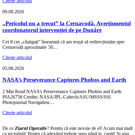
Citeste articolul
09.08.2026
„Pericolul nu a trecut” la Cernavodă. Avertismentul
coordonatorul intervenției de pe Dunăre
Cei 8 cm „câștigați” înseamnă că am reușit să redirecționăm spre
Cernavodă aproximativ 50…
Citeste articolul
05.08.2026
NASA’s Perseverance Captures Phobos and Earth
2 Min Read NASA’s Perseverance Captures Phobos and Earth
PIA26758 Credits: NASA/JPL-Caltech/ASU/MSSS/SSI
Photojournal Navigation…
Citeste articolul
De ce
Ziarul Operativ
? Pentru că este nevoie de el! Acum mai mult
ca niciodată! Pentru că adevărul trebuie spus până la capăt! Și asta