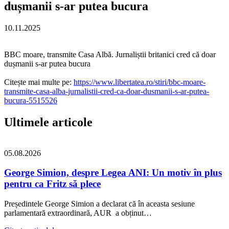
dușmanii s-ar putea bucura
10.11.2025
BBC moare, transmite Casa Albă. Jurnaliștii britanici cred că doar
dușmanii s-ar putea bucura
Citește mai multe pe:
https://www.libertatea.ro/stiri/bbc-moare-
transmite-casa-alba-jurnalistii-cred-ca-doar-dusmanii-s-ar-putea-
bucura-5515526
Ultimele articole
05.08.2026
George Simion, despre Legea ANI: Un motiv în plus
pentru ca Fritz să plece
Președintele George Simion a declarat că în aceasta sesiune
parlamentară extraordinară, AUR a obținut…