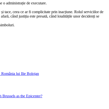
ne o administrație de executare.
și tace, ceea ce ar fi complicitate prin inacțiune. Rolul serviciilor de
afară, când justiția este presată, când loialitățile unor decidenți se
simboluri.
u România lui Ilie Bolojan
 Brussels as the Epicenter?