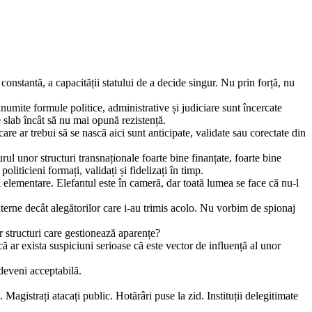
nstantă, a capacității statului de a decide singur. Nu prin forță, nu
anumite formule politice, administrative și judiciare sunt încercate
e slab încât să nu mai opună rezistență.
re ar trebui să se nască aici sunt anticipate, validate sau corectate din
ul unor structuri transnaționale foarte bine finanțate, foarte bine
iticieni formați, validați și fidelizați în timp.
ri elementare. Elefantul este în cameră, dar toată lumea se face că nu-l
xterne decât alegătorilor care i-au trimis acolo. Nu vorbim de spionaj
r structuri care gestionează aparențe?
 ar exista suspiciuni serioase că este vector de influență al unor
 deveni acceptabilă.
Magistrați atacați public. Hotărâri puse la zid. Instituții delegitimate