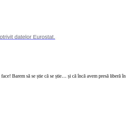
rivit datelor Eurostat.
face! Barem să se știe că se știe… și că încă avem presă liberă în