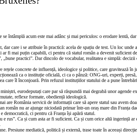
 Bruxelles?
se întâmplă acum este mai adânc și mai periculos: o erodare lentă, dar co
 dar care i se atribuie în practică: acela de spațiu de test. Un loc unde 
ii ar fi mai puțin capabili, ci pentru că statul român a devenit suficient d
bune practici”. Dar dincolo de vocabular, realitatea e simplă: decizii ca
ele concrete de influență, ideologice și politice, care gravitează în jur
nează ca o instituție oficială, ci ca o pânză: ONG-uri, experți, presă, pol
ea care îl înconjoară. Prin refuzul instituțiilor statului de a pune întrebă
ri, miniștri, eurodeputați care par să răspundă mai degrabă unor agende e
i mutate, reflexe formate, obediență ideologică.
mai are România servicii de informații care să apere statul sau avem doa
an român nu ar ajunge niciodată primar într-un oraș mare din Franța dacă
e democratică, ci pentru că Franța își apără statul.
e rus”. Ca și cum asta ar fi suficient. Ca și cum orice altă ingerință ar
.
. Presiune mediatică, politică și externă, trase toate în aceeași direcție. 