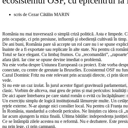
ecosistemul OSF, cu epicentrul la
scris de
Cezar Cătălin MARIN
România nu mai traversează o simplă criză politică. Asta e limpede. Ce 
prin ocupație, ci prin presiune, influență și obediență cultivată în timp.
De ani buni, România pare să accepte un rol care nu i se spune explicit,
înainte de a fi exportate sau replicate în alte state. Nu pentru că român
Totul se face elegant. Cu limbaj frumos. Cu „recomandări”, „rapoarte”, „
afara țării. Iar cine se opune devine imediat o problemă.
Nu este vorba despre Uniunea Europeană ca proiect. Este vorba despre reț
conectate, cu centre de greutate la Bruxelles. Ecosistemul OSF nu funcțio
Cazul Dominic Fritz nu este relevant prin acuzații directe, ci prin tăcer
vede.
Și nu este un caz izolat. În jurul acestor figuri gravitează parlamenta
clasic. Vorbim de altceva, mai greu de prins și mai periculos: loialităț
De aici apare întrebarea pe care statul român o evită cu încăpățânare: 
Un exercițiu simplu de logică instituțională lămurește multe. Un cetățe
rețele externe. N-ar ajunge nici consilier local. Nu pentru că Franța nu 
În România, standardul a coborât periculos. Ne liniștim cu ideea că „nu 
Iar acum ajungem la miza finală. Ultima bătălie: independența justiției
Ce se întâmplă zilele acestea nu e reformă. Nu e dezbatere. Este presiune
nu prin lege, ci prin campanii.