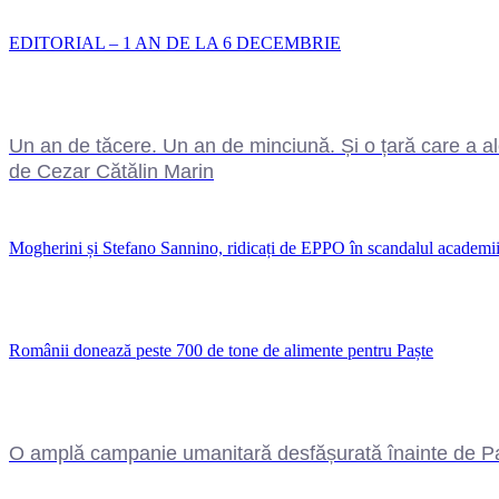
EDITORIAL – 1 AN DE LA 6 DECEMBRIE
Un an de tăcere. Un an de minciună. Și o țară care a a
de Cezar Cătălin Marin
Mogherini și Stefano Sannino, ridicați de EPPO în scandalul academii
Românii donează peste 700 de tone de alimente pentru Paște
O amplă campanie umanitară desfășurată înainte de Paș