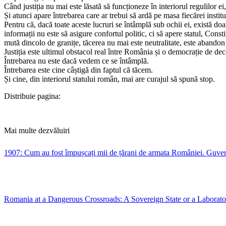
Când justiția nu mai este lăsată să funcționeze în interiorul regulilor e
Și atunci apare întrebarea care ar trebui să ardă pe masa fiecărei insti
Pentru că, dacă toate aceste lucruri se întâmplă sub ochii ei, există doa
informații nu este să asigure confortul politic, ci să apere statul, Consti
mută dincolo de granițe, tăcerea nu mai este neutralitate, este abandon
Justiția este ultimul obstacol real între România și o democrație de de
Întrebarea nu este dacă vedem ce se întâmplă.
Întrebarea este cine câștigă din faptul că tăcem.
Și cine, din interiorul statului român, mai are curajul să spună stop.
Distribuie pagina:
Mai multe dezvăluiri
1907: Cum au fost împușcați mii de țărani de armata României. Guvernu
Romania at a Dangerous Crossroads: A Sovereign State or a Laborator